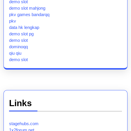
demo slot
demo slot mahjong
pkv games bandarqq
pkv
data hk lengkap
demo slot pg
demo slot
dominoqq
qiu qiu
demo slot
Links
stagehubs.com
1x2forum.net