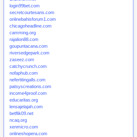
login99bet.com
secretcourtesans.com
onlinebahisforum1.com
chicagoheadline.com
camming.org
rajalion88.com
goupuntacana.com
riversedgepark.com
zaseez.com
catchycrunch.com
nofaphub.com
nefertitingalls.com
patsyscreations.com
income4proof.com
educaritas.org
lensajelajah.com
betflik09.net
ncaq.org
xenmicro.com
onlineshopera.com