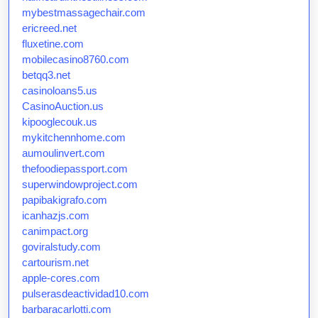
mybestmassagechair.com
ericreed.net
fluxetine.com
mobilecasino8760.com
betqq3.net
casinoloans5.us
CasinoAuction.us
kipooglecouk.us
mykitchennhome.com
aumoulinvert.com
thefoodiepassport.com
superwindowproject.com
papibakigrafo.com
icanhazjs.com
canimpact.org
goviralstudy.com
cartourism.net
apple-cores.com
pulserasdeactividad10.com
barbaracarlotti.com