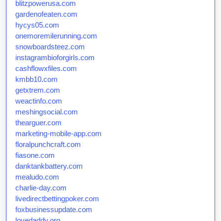
blitzpowerusa.com
gardenofeaten.com
hycys05.com
onemoremilerunning.com
snowboardsteez.com
instagrambioforgirls.com
cashflowxfiles.com
kmbb10.com
getxtrem.com
weactinfo.com
meshingsocial.com
thearguer.com
marketing-mobile-app.com
floralpunchcraft.com
fiasone.com
danktankbattery.com
mealudo.com
charlie-day.com
livedirectbettingpoker.com
foxbusinessupdate.com
lovedaddy.org