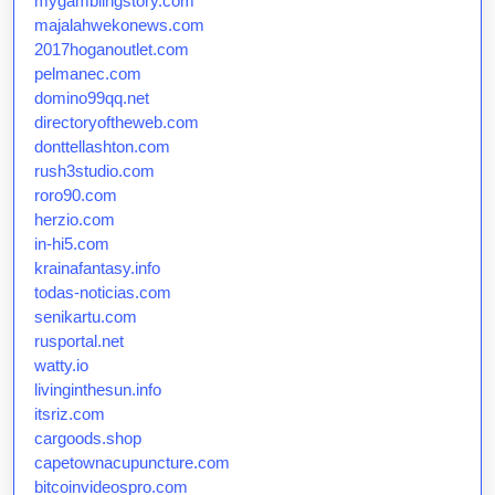
mygamblingstory.com
majalahwekonews.com
2017hoganoutlet.com
pelmanec.com
domino99qq.net
directoryoftheweb.com
donttellashton.com
rush3studio.com
roro90.com
herzio.com
in-hi5.com
krainafantasy.info
todas-noticias.com
senikartu.com
rusportal.net
watty.io
livinginthesun.info
itsriz.com
cargoods.shop
capetownacupuncture.com
bitcoinvideospro.com