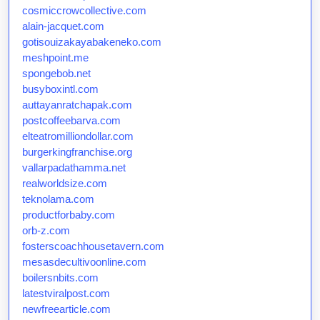
cosmiccrowcollective.com
alain-jacquet.com
gotisouizakayabakeneko.com
meshpoint.me
spongebob.net
busyboxintl.com
auttayanratchapak.com
postcoffeebarva.com
elteatromilliondollar.com
burgerkingfranchise.org
vallarpadathamma.net
realworldsize.com
teknolama.com
productforbaby.com
orb-z.com
fosterscoachhousetavern.com
mesasdecultivoonline.com
boilersnbits.com
latestviralpost.com
newfreearticle.com