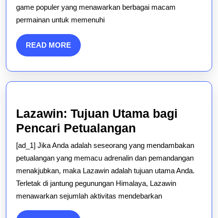
game populer yang menawarkan berbagai macam
dengan
permainan untuk memenuhi
Warungp
READ
READ MORE
MORE
Lazawin: Tujuan Utama bagi
Lazawin:
Pencari Petualangan
Tujuan
[ad_1] Jika Anda adalah seseorang yang mendambakan
Utama
petualangan yang memacu adrenalin dan pemandangan
bagi
menakjubkan, maka Lazawin adalah tujuan utama Anda.
Terletak di jantung pegunungan Himalaya, Lazawin
Pencari
menawarkan sejumlah aktivitas mendebarkan
Petualangan