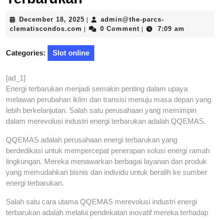
December
December 18, 2025
admin@the-parcs-
|
admin@the-
18,
clematiscondos.com
0 Comment
7:09 am
|
|
parcs-
2025
clematiscondos.com
Categories:
Slot online
[ad_1]
Energi terbarukan menjadi semakin penting dalam upaya
melawan perubahan iklim dan transisi menuju masa depan yang
lebih berkelanjutan. Salah satu perusahaan yang memimpin
dalam merevolusi industri energi terbarukan adalah QQEMAS.
QQEMAS adalah perusahaan energi terbarukan yang
berdedikasi untuk mempercepat penerapan solusi energi ramah
lingkungan. Mereka menawarkan berbagai layanan dan produk
yang memudahkan bisnis dan individu untuk beralih ke sumber
energi terbarukan.
Salah satu cara utama QQEMAS merevolusi industri energi
terbarukan adalah melalui pendekatan inovatif mereka terhadap