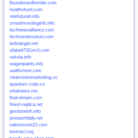
flounderandfumble.com
healthohunt.com
retefuturah.info
smartinvestinginfo.info
technewsalliance.com
technonetmarket.com
tedstanger.net
ufabett732um3.com
uskola.info
wagonpaints.info
waitfornext.com
clearvisionmarketing.co
quantum-code.co
whatnews.me
final-dream.com
finest-replica.net
gestioneinh.info
prosportdaily.net
salesinvest22.com
teseract.org