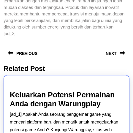
terbarukan dengan menjadikan energi ramah lingkungan lebih
mudah diakses dan terjangkau. Produk dan layanan inovatif
mereka membantu mempercepat transisi menuju masa depan
yang lebih berkelanjutan, dan membuka jalan bagi dunia yang
didukung oleh sumber energi yang bersih dan terbarukan.
[ad_2]
Post
PREVIOUS
NEXT
navigation
Related Post
Previous
Next
post:
post:
Keluarkan Potensi Permainan
Keluarka
Anda dengan Warungplay
Potensi
[ad_1] Apakah Anda seorang penggemar game yang
Permain
mencari platform baru dan menarik untuk mengeluarkan
Anda
potensi game Anda? Kunjungi Warungplay, situs web