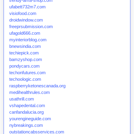
trendy-ama-shop.com
ufabett732m7.com
visiofood.com
droidwindow.com
freeprsubmission.com
ufagold666.com
myinteriorblog.com
bnewsindia.com
techiepick.com
bamzyshop.com
pondycars.com
techonfutures.com
techoologic.com
raspberryketonescanada.org
medihealthrules.com
usathrill.com
vshapedental.com
canfandalucia.org
yourengineguide.com
nybreakings.com
outstationcabsservices.com