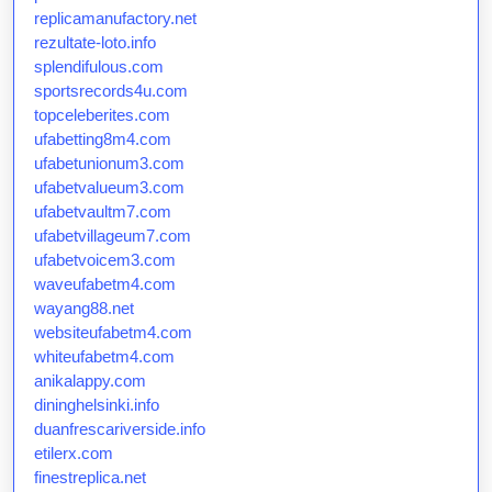
replicamanufactory.net
rezultate-loto.info
splendifulous.com
sportsrecords4u.com
topceleberites.com
ufabetting8m4.com
ufabetunionum3.com
ufabetvalueum3.com
ufabetvaultm7.com
ufabetvillageum7.com
ufabetvoicem3.com
waveufabetm4.com
wayang88.net
websiteufabetm4.com
whiteufabetm4.com
anikalappy.com
dininghelsinki.info
duanfrescariverside.info
etilerx.com
finestreplica.net