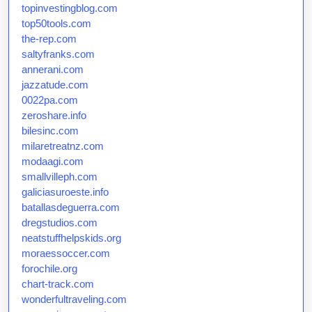
topinvestingblog.com
top50tools.com
the-rep.com
saltyfranks.com
annerani.com
jazzatude.com
0022pa.com
zeroshare.info
bilesinc.com
milaretreatnz.com
modaagi.com
smallvilleph.com
galiciasuroeste.info
batallasdeguerra.com
dregstudios.com
neatstuffhelpskids.org
moraessoccer.com
forochile.org
chart-track.com
wonderfultraveling.com