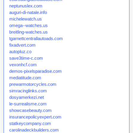
neptunuslex.com
auguri-di-natale.info
michelewatch.us
omega--watches.us
breitling-watches.us
tgarnettcentrallautoads.com
fixadvert.com
autopluz.co
save3time-c.com
vexonhcf.com
demos-pixelsparadise.com
mediatitude.com
prewarmotorcycles.com
simracinglinks.com
dosyamerkezi.net
le-surrealisme.com
showcasebeauty.com
insurancepolicyexpert.com
statkeycompany.com
carolinadeckbuilders.com