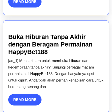
READ
READ MORE
MORE
Buka Hiburan Tanpa Akhir
dengan Beragam Permainan
Buka
HappyBet188
Hiburan
[ad_1] Mencari cara untuk membuka hiburan dan
Tanpa
kegembiraan tanpa akhir? Kunjungi berbagai macam
Akhir
permainan di HappyBet188! Dengan banyaknya opsi
untuk dipilih, Anda tidak akan pernah kehabisan cara untuk
dengan
bersenang-senang dan
Beragam
Permainan
READ
READ MORE
HappyBet188
MORE