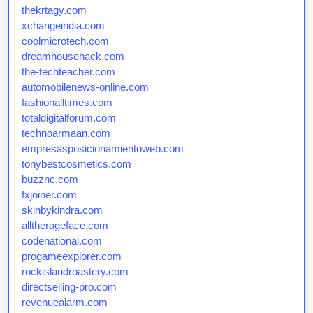
thekrtagy.com
xchangeindia.com
coolmicrotech.com
dreamhousehack.com
the-techteacher.com
automobilenews-online.com
fashionalltimes.com
totaldigitalforum.com
technoarmaan.com
empresasposicionamientoweb.com
tonybestcosmetics.com
buzznc.com
fxjoiner.com
skinbykindra.com
alltherageface.com
codenational.com
progameexplorer.com
rockislandroastery.com
directselling-pro.com
revenuealarm.com