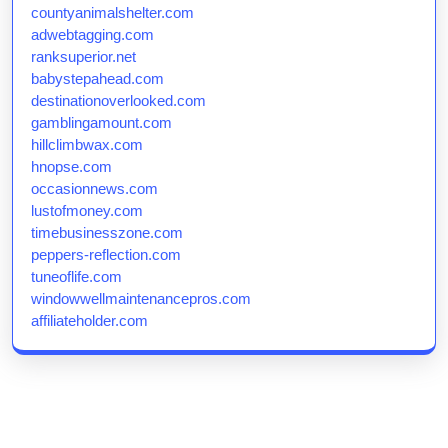
countyanimalshelter.com
adwebtagging.com
ranksuperior.net
babystepahead.com
destinationoverlooked.com
gamblingamount.com
hillclimbwax.com
hnopse.com
occasionnews.com
lustofmoney.com
timebusinesszone.com
peppers-reflection.com
tuneoflife.com
windowwellmaintenancepros.com
affiliateholder.com