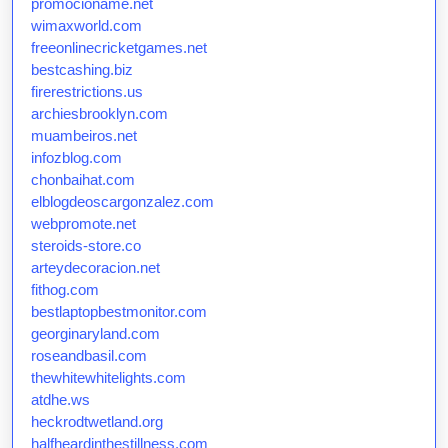
promocioname.net
wimaxworld.com
freeonlinecricketgames.net
bestcashing.biz
firerestrictions.us
archiesbrooklyn.com
muambeiros.net
infozblog.com
chonbaihat.com
elblogdeoscargonzalez.com
webpromote.net
steroids-store.co
arteydecoracion.net
fithog.com
bestlaptopbestmonitor.com
georginaryland.com
roseandbasil.com
thewhitewhitelights.com
atdhe.ws
heckrodtwetland.org
halfheardinthestillness.com