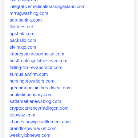
integrativemedicalmassageplano.com
mrrugwashing.com
acb-bankia.com
flash-es.net
upshak.com
backsilo.com
siviralqq.com
impressionresorthoian.com
bestfreakingclothesever.com
falling-film-evaporator.com
sumuslawfirm.com
nursingprowriters.com
greenmountainthreadwear.com
acutedispensary.com
sattamatkanewsblog.com
cryptocurrencytradingcn.com
totowaz.com
charlestonwipesettlement.com
brandfollowmarket.com
weeklyjobnews.com