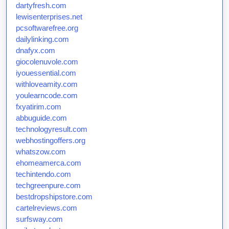
dartyfresh.com
lewisenterprises.net
pcsoftwarefree.org
dailylinking.com
dnafyx.com
giocolenuvole.com
iyouessential.com
withloveamity.com
youlearncode.com
fxyatirim.com
abbuguide.com
technologyresult.com
webhostingoffers.org
whatszow.com
ehomeamerca.com
techintendo.com
techgreenpure.com
bestdropshipstore.com
cartelreviews.com
surfsway.com