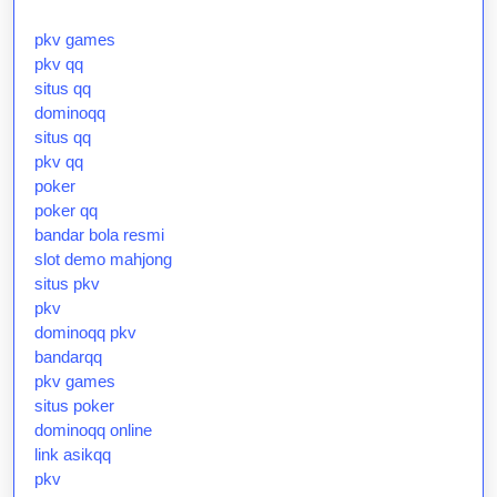
pkv games
pkv qq
situs qq
dominoqq
situs qq
pkv qq
poker
poker qq
bandar bola resmi
slot demo mahjong
situs pkv
pkv
dominoqq pkv
bandarqq
pkv games
situs poker
dominoqq online
link asikqq
pkv