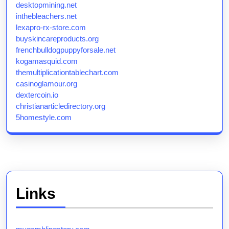
desktopmining.net
inthebleachers.net
lexapro-rx-store.com
buyskincareproducts.org
frenchbulldogpuppyforsale.net
kogamasquid.com
themultiplicationtablechart.com
casinoglamour.org
dextercoin.io
christianarticledirectory.org
5homestyle.com
Links