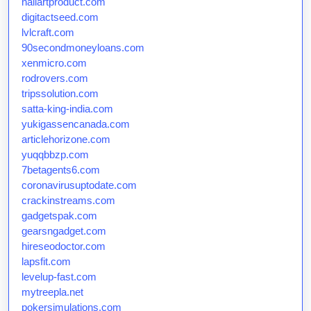
nailartproduct.com
digitactseed.com
lvlcraft.com
90secondmoneyloans.com
xenmicro.com
rodrovers.com
tripssolution.com
satta-king-india.com
yukigassencanada.com
articlehorizone.com
yuqqbbzp.com
7betagents6.com
coronavirusuptodate.com
crackinstreams.com
gadgetspak.com
gearsngadget.com
hireseodoctor.com
lapsfit.com
levelup-fast.com
mytreepla.net
pokersimulations.com