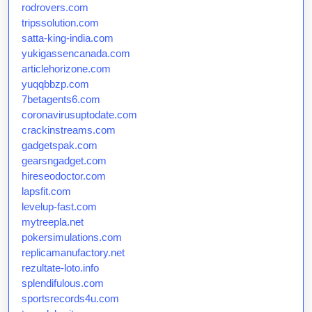
rodrovers.com
tripssolution.com
satta-king-india.com
yukigassencanada.com
articlehorizone.com
yuqqbbzp.com
7betagents6.com
coronavirusuptodate.com
crackinstreams.com
gadgetspak.com
gearsngadget.com
hireseodoctor.com
lapsfit.com
levelup-fast.com
mytreepla.net
pokersimulations.com
replicamanufactory.net
rezultate-loto.info
splendifulous.com
sportsrecords4u.com