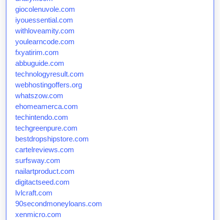
giocolenuvole.com
iyouessential.com
withloveamity.com
youlearncode.com
fxyatirim.com
abbuguide.com
technologyresult.com
webhostingoffers.org
whatszow.com
ehomeamerca.com
techintendo.com
techgreenpure.com
bestdropshipstore.com
cartelreviews.com
surfsway.com
nailartproduct.com
digitactseed.com
lvlcraft.com
90secondmoneyloans.com
xenmicro.com