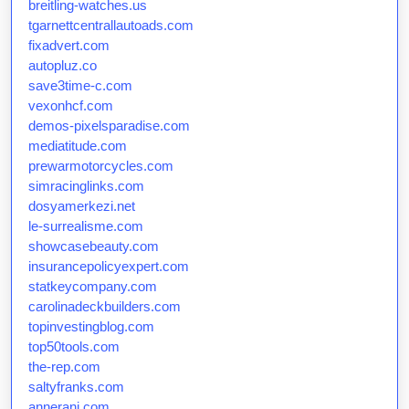
breitling-watches.us
tgarnettcentrallautoads.com
fixadvert.com
autopluz.co
save3time-c.com
vexonhcf.com
demos-pixelsparadise.com
mediatitude.com
prewarmotorcycles.com
simracinglinks.com
dosyamerkezi.net
le-surrealisme.com
showcasebeauty.com
insurancepolicyexpert.com
statkeycompany.com
carolinadeckbuilders.com
topinvestingblog.com
top50tools.com
the-rep.com
saltyfranks.com
annerani.com