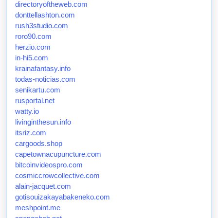
directoryoftheweb.com
donttellashton.com
rush3studio.com
roro90.com
herzio.com
in-hi5.com
krainafantasy.info
todas-noticias.com
senikartu.com
rusportal.net
watty.io
livinginthesun.info
itsriz.com
cargoods.shop
capetownacupuncture.com
bitcoinvideospro.com
cosmiccrowcollective.com
alain-jacquet.com
gotisouizakayabakeneko.com
meshpoint.me