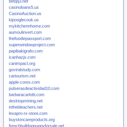
betqq3.net
casinoloans5.us
CasinoAuction.us
kipooglecouk.us
mykitchennhome.com
aumoulinvert.com
thefoodiepassport.com
superwindowproject.com
papibakigrafo.com
icanhazjs.com
canimpact.org
goviralstudy.com
cartourism.net
apple-cores.com
pulserasdeactividad10.com
barbaracarlotti.com
desktopmining.net
inthebleachers.net
lexapro-rx-store.com
buyskincareproducts.org
frenchbulldogpuppyforsale.net