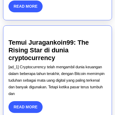
Dunia
READ
READ MORE
oleh
MORE
Badai
Temui Juragankoin99: The
Rising Star di dunia
Temui
cryptocurrency
Juragankoin99:
[ad_1] Cryptocurrency telah mengambil dunia keuangan
The
dalam beberapa tahun terakhir, dengan Bitcoin memimpin
Rising
tuduhan sebagai mata uang digital yang paling terkenal
dan banyak digunakan. Tetapi ketika pasar terus tumbuh
Star
dan
di
dunia
READ
READ MORE
cryptocurrency
MORE