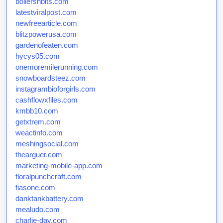
boilersnbits.com
latestviralpost.com
newfreearticle.com
blitzpowerusa.com
gardenofeaten.com
hycys05.com
onemoremilerunning.com
snowboardsteez.com
instagrambioforgirls.com
cashflowxfiles.com
kmbb10.com
getxtrem.com
weactinfo.com
meshingsocial.com
thearguer.com
marketing-mobile-app.com
floralpunchcraft.com
fiasone.com
danktankbattery.com
mealudo.com
charlie-day.com