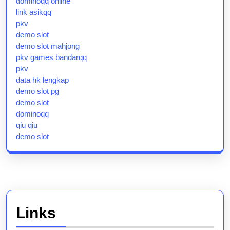
dominoqq online
link asikqq
pkv
demo slot
demo slot mahjong
pkv games bandarqq
pkv
data hk lengkap
demo slot pg
demo slot
dominoqq
qiu qiu
demo slot
Links