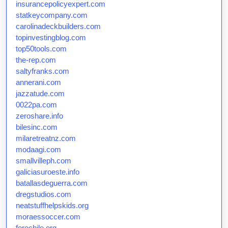
insurancepolicyexpert.com
statkeycompany.com
carolinadeckbuilders.com
topinvestingblog.com
top50tools.com
the-rep.com
saltyfranks.com
annerani.com
jazzatude.com
0022pa.com
zeroshare.info
bilesinc.com
milaretreatnz.com
modaagi.com
smallvilleph.com
galiciasuroeste.info
batallasdeguerra.com
dregstudios.com
neatstuffhelpskids.org
moraessoccer.com
forochile.org