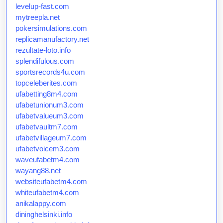
levelup-fast.com
mytreepla.net
pokersimulations.com
replicamanufactory.net
rezultate-loto.info
splendifulous.com
sportsrecords4u.com
topceleberites.com
ufabetting8m4.com
ufabetunionum3.com
ufabetvalueum3.com
ufabetvaultm7.com
ufabetvillageum7.com
ufabetvoicem3.com
waveufabetm4.com
wayang88.net
websiteufabetm4.com
whiteufabetm4.com
anikalappy.com
dininghelsinki.info