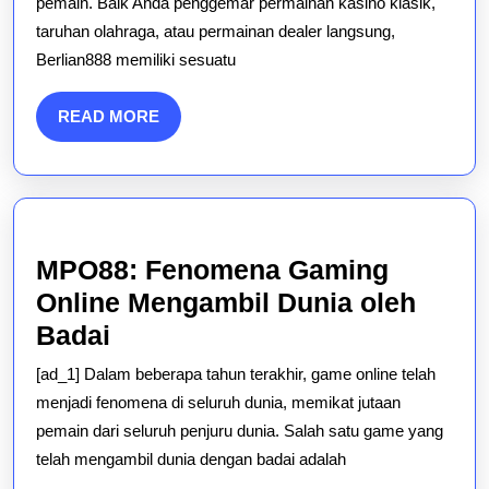
akhir
pemain. Baik Anda penggemar permainan kasino klasik,
taruhan olahraga, atau permainan dealer langsung,
dengan
Berlian888 memiliki sesuatu
beragam
pilihan
READ
READ MORE
game
MORE
Berlian888
MPO88: Fenomena Gaming
Online Mengambil Dunia oleh
MPO88:
Badai
Fenomena
[ad_1] Dalam beberapa tahun terakhir, game online telah
Gaming
menjadi fenomena di seluruh dunia, memikat jutaan
Online
pemain dari seluruh penjuru dunia. Salah satu game yang
telah mengambil dunia dengan badai adalah
Mengambil