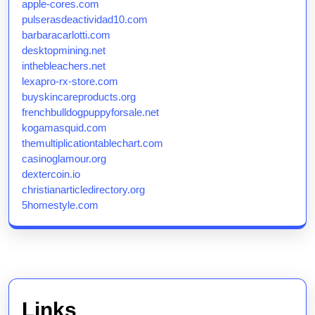
apple-cores.com
pulserasdeactividad10.com
barbaracarlotti.com
desktopmining.net
inthebleachers.net
lexapro-rx-store.com
buyskincareproducts.org
frenchbulldogpuppyforsale.net
kogamasquid.com
themultiplicationtablechart.com
casinoglamour.org
dextercoin.io
christianarticledirectory.org
5homestyle.com
Links