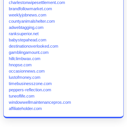
charlestonwipesettlement.com
brandfollowmarket.com
weeklyjobnews.com
countyanimalshelter.com
adwebtagging.com
ranksuperior.net
babystepahead.com
destinationoverlooked.com
gamblingamount.com
hillclimbwax.com
hnopse.com
occasionnews.com
lustofmoney.com
timebusinesszone.com
peppers-reflection.com
tuneoflife.com
windowwellmaintenancepros.com
affiliateholder.com