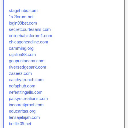
stagehubs.com
1x2forum.net
login99bet.com
secretcourtesans.com
onlinebahisforum1.com
chicagoheadline.com
camming.org
rajalion88.com
goupuntacana.com
riversedgepark.com
zaseez.com
catchycrunch.com
nofaphub.com
nefertitingalls.com
patsyscreations.com
income4proof.com
educaritas.org
lensajelajah.com
betflik09.net