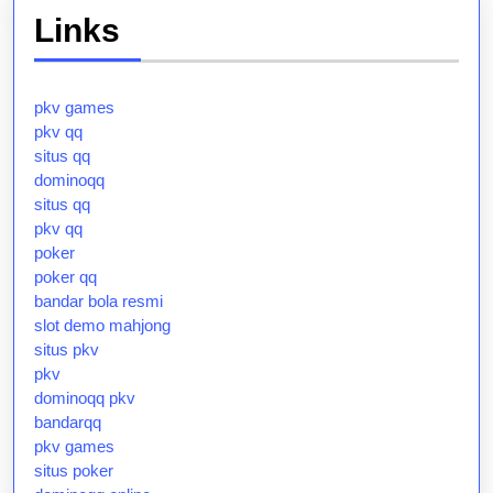
Links
pkv games
pkv qq
situs qq
dominoqq
situs qq
pkv qq
poker
poker qq
bandar bola resmi
slot demo mahjong
situs pkv
pkv
dominoqq pkv
bandarqq
pkv games
situs poker