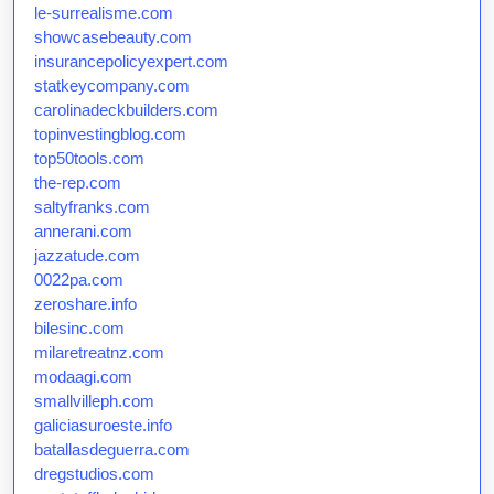
le-surrealisme.com
showcasebeauty.com
insurancepolicyexpert.com
statkeycompany.com
carolinadeckbuilders.com
topinvestingblog.com
top50tools.com
the-rep.com
saltyfranks.com
annerani.com
jazzatude.com
0022pa.com
zeroshare.info
bilesinc.com
milaretreatnz.com
modaagi.com
smallvilleph.com
galiciasuroeste.info
batallasdeguerra.com
dregstudios.com