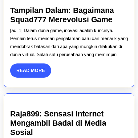
Tampilan Dalam: Bagaimana
Tampil
Squad777 Merevolusi Game
Dalam:
[ad_1] Dalam dunia game, inovasi adalah kuncinya.
Bagai
Pemain terus mencari pengalaman baru dan menarik yang
Squad
mendobrak batasan dari apa yang mungkin dilakukan di
dunia virtual. Salah satu perusahaan yang memimpin
Merevo
Game
READ
READ MORE
MORE
Raja899: Sensasi Internet
Mengambil Badai di Media
Raja899:
Sosial