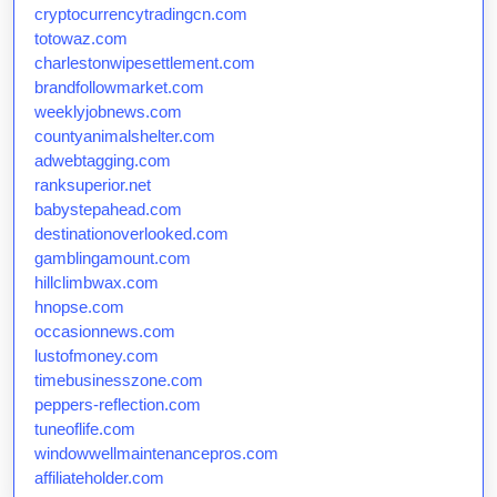
cryptocurrencytradingcn.com
totowaz.com
charlestonwipesettlement.com
brandfollowmarket.com
weeklyjobnews.com
countyanimalshelter.com
adwebtagging.com
ranksuperior.net
babystepahead.com
destinationoverlooked.com
gamblingamount.com
hillclimbwax.com
hnopse.com
occasionnews.com
lustofmoney.com
timebusinesszone.com
peppers-reflection.com
tuneoflife.com
windowwellmaintenancepros.com
affiliateholder.com