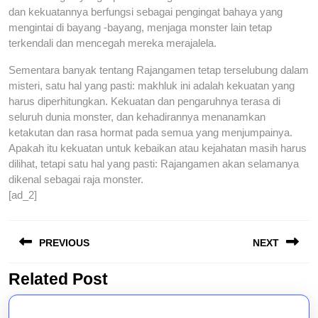
dan kekuatannya berfungsi sebagai pengingat bahaya yang
mengintai di bayang -bayang, menjaga monster lain tetap
terkendali dan mencegah mereka merajalela.
Sementara banyak tentang Rajangamen tetap terselubung dalam
misteri, satu hal yang pasti: makhluk ini adalah kekuatan yang
harus diperhitungkan. Kekuatan dan pengaruhnya terasa di
seluruh dunia monster, dan kehadirannya menanamkan
ketakutan dan rasa hormat pada semua yang menjumpainya.
Apakah itu kekuatan untuk kebaikan atau kejahatan masih harus
dilihat, tetapi satu hal yang pasti: Rajangamen akan selamanya
dikenal sebagai raja monster.
[ad_2]
Post
PREVIOUS
NEXT
navigation
Related Post
Previous
Next
post:
post: