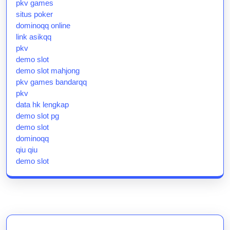
pkv games
situs poker
dominoqq online
link asikqq
pkv
demo slot
demo slot mahjong
pkv games bandarqq
pkv
data hk lengkap
demo slot pg
demo slot
dominoqq
qiu qiu
demo slot