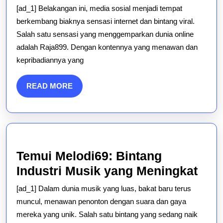
Sensasi
[ad_1] Belakangan ini, media sosial menjadi tempat
Internet
berkembang biaknya sensasi internet dan bintang viral.
Mengambil
Salah satu sensasi yang menggemparkan dunia online
adalah Raja899. Dengan kontennya yang menawan dan
Badai
kepribadiannya yang
di
Media
READ
READ MORE
Sosial
MORE
Temui Melodi69: Bintang
Tem
Industri Musik yang Meningkat
Melo
[ad_1] Dalam dunia musik yang luas, bakat baru terus
Bin
muncul, menawan penonton dengan suara dan gaya
Indu
mereka yang unik. Salah satu bintang yang sedang naik