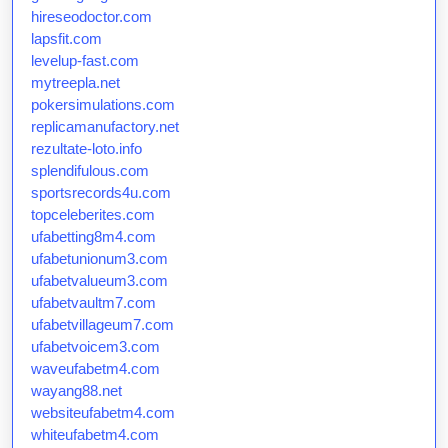
hireseodoctor.com
lapsfit.com
levelup-fast.com
mytreepla.net
pokersimulations.com
replicamanufactory.net
rezultate-loto.info
splendifulous.com
sportsrecords4u.com
topceleberites.com
ufabetting8m4.com
ufabetunionum3.com
ufabetvalueum3.com
ufabetvaultm7.com
ufabetvillageum7.com
ufabetvoicem3.com
waveufabetm4.com
wayang88.net
websiteufabetm4.com
whiteufabetm4.com