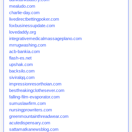
mealudo.com
charlie-day.com
livedirectbettingpoker.com
foxbusinessupdate.com
lovedaddy.org
integrativemedicalmassageplano.com
mrrugwashing.com
acb-bankia.com
flash-es.net
upshak.com
backsilo.com
siviralqq.com
impressionresorthoian.com
bestfreakingclothesever.com
falling-film-evaporator.com
sumuslawfirm.com
nursingprowriters.com
greenmountainthreadwear.com
acutedispensary.com
sattamatkanewsblog.com