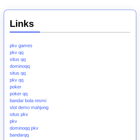
Links
pkv games
pkv qq
situs qq
dominoqq
situs qq
pkv qq
poker
poker qq
bandar bola resmi
slot demo mahjong
situs pkv
pkv
dominoqq pkv
bandarqq