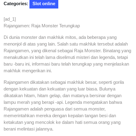
Categories:
Slot online
[ad_1]
Rajangamen: Raja Monster Terungkap
Di dunia monster dan makhluk mitos, ada beberapa yang
menonjol di atas yang lain. Salah satu makhluk tersebut adalah
Rajangamen, yang dikenal sebagai Raja Monster. Binatang yang
menakutkan ini telah lama diselimuti misteri dan legenda, tetapi
baru -baru ini, informasi baru telah terungkap yang menjelaskan
makhluk mengerikan ini.
Rajangamen dikatakan sebagai makhluk besar, seperti gorila
dengan kekuatan dan kekuatan yang luar biasa. Bulunya
dikatakan hitam, hitam gelap, dan matanya bersinar dengan
lampu merah yang berapi -api. Legenda mengatakan bahwa
Rajangamen adalah penguasa dari semua monster,
memerintahkan mereka dengan kepalan tangan besi dan
ketakutan yang mencolok ke dalam hati semua orang yang
berani melintasi jalannya.