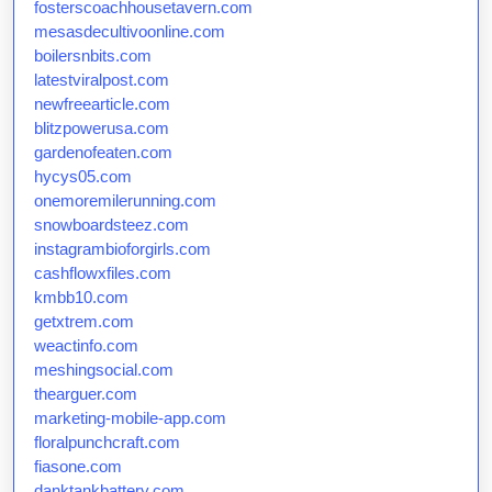
fosterscoachhousetavern.com
mesasdecultivoonline.com
boilersnbits.com
latestviralpost.com
newfreearticle.com
blitzpowerusa.com
gardenofeaten.com
hycys05.com
onemoremilerunning.com
snowboardsteez.com
instagrambioforgirls.com
cashflowxfiles.com
kmbb10.com
getxtrem.com
weactinfo.com
meshingsocial.com
thearguer.com
marketing-mobile-app.com
floralpunchcraft.com
fiasone.com
danktankbattery.com