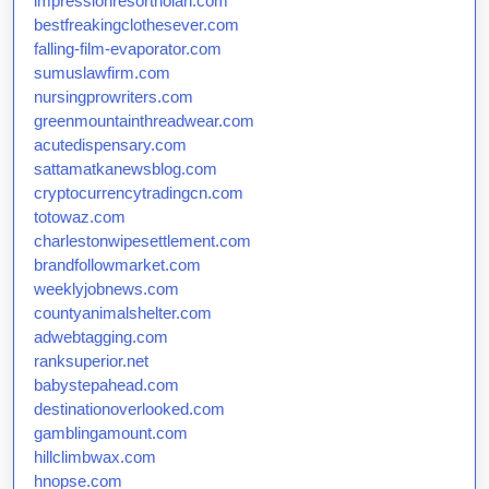
impressionresorthoian.com
bestfreakingclothesever.com
falling-film-evaporator.com
sumuslawfirm.com
nursingprowriters.com
greenmountainthreadwear.com
acutedispensary.com
sattamatkanewsblog.com
cryptocurrencytradingcn.com
totowaz.com
charlestonwipesettlement.com
brandfollowmarket.com
weeklyjobnews.com
countyanimalshelter.com
adwebtagging.com
ranksuperior.net
babystepahead.com
destinationoverlooked.com
gamblingamount.com
hillclimbwax.com
hnopse.com