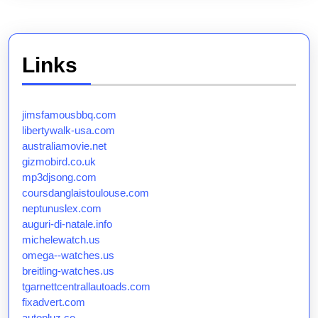
Links
jimsfamousbbq.com
libertywalk-usa.com
australiamovie.net
gizmobird.co.uk
mp3djsong.com
coursdanglaistoulouse.com
neptunuslex.com
auguri-di-natale.info
michelewatch.us
omega--watches.us
breitling-watches.us
tgarnettcentrallautoads.com
fixadvert.com
autopluz.co