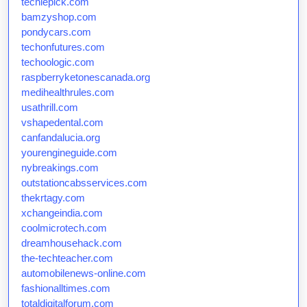
techiepick.com
bamzyshop.com
pondycars.com
techonfutures.com
techoologic.com
raspberryketonescanada.org
medihealthrules.com
usathrill.com
vshapedental.com
canfandalucia.org
yourengineguide.com
nybreakings.com
outstationcabsservices.com
thekrtagy.com
xchangeindia.com
coolmicrotech.com
dreamhousehack.com
the-techteacher.com
automobilenews-online.com
fashionalltimes.com
totaldigitalforum.com