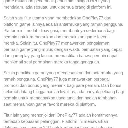
game mulai dari penembak penuh aksi hingga RPG yang
mendalam, ada sesuatu untuk semua orang di platform ini.
Salah satu fitur utama yang membedakan OnePlay77 dari
platform game lainnya adalah antarmuka yang ramah pengguna.
Platform ini mudah dinavigasi, membuatnya sederhana bagi
pemain untuk menemukan dan memainkan game favorit
mereka. Selain itu, OnePlay77 menawarkan pengalaman
bermain game yang mulus dengan waktu pemuatan yang cepat
dan gameplay yang lancar, memastikan bahwa pemain dapat
menikmati sesi permainan mereka tanpa gangguan.
Selain pemilihan game yang mengesankan dan antarmuka yang
ramah pengguna, OnePlay77 juga menawarkan berbagai
promosi dan bonus yang menarik bagi para pemain. Dari bonus
selamat datang hingga hadiah loyalitas, ada banyak peluang bagi
pemain untuk mendapatkan uang tunai dan hadiah tambahan
saat memainkan game favorit mereka di platform.
Fitur lain yang menonjol dari OnePlay77 adalah komitmennya
terhadap kepuasan pelanggan. Platform ini menawarkan
dukungan pelanggan 24/7 untuk membantu pemain dengan