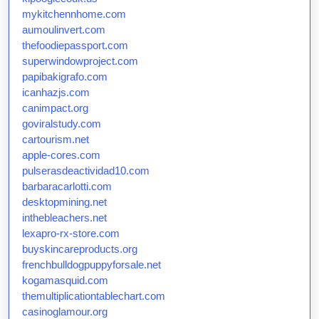
mykitchennhome.com
aumoulinvert.com
thefoodiepassport.com
superwindowproject.com
papibakigrafo.com
icanhazjs.com
canimpact.org
goviralstudy.com
cartourism.net
apple-cores.com
pulserasdeactividad10.com
barbaracarlotti.com
desktopmining.net
inthebleachers.net
lexapro-rx-store.com
buyskincareproducts.org
frenchbulldogpuppyforsale.net
kogamasquid.com
themultiplicationtablechart.com
casinoglamour.org