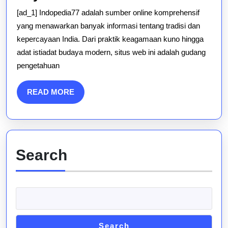
Panduan
[ad_1] Indopedia77 adalah sumber online komprehensif
Komprehensif
yang menawarkan banyak informasi tentang tradisi dan
Tradisi
kepercayaan India. Dari praktik keagamaan kuno hingga
adat istiadat budaya modern, situs web ini adalah gudang
dan
pengetahuan
Keyakinan
India
READ
READ MORE
MORE
Search
Search