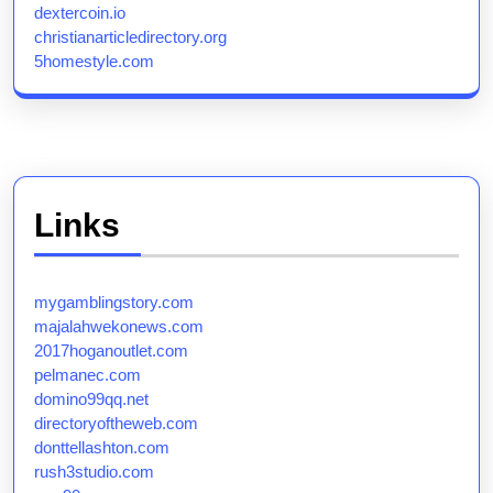
dextercoin.io
christianarticledirectory.org
5homestyle.com
Links
mygamblingstory.com
majalahwekonews.com
2017hoganoutlet.com
pelmanec.com
domino99qq.net
directoryoftheweb.com
donttellashton.com
rush3studio.com