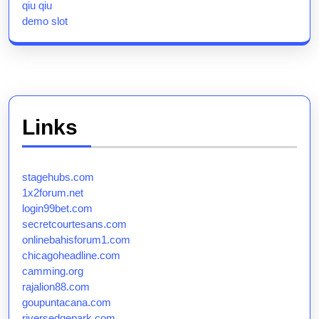
qiu qiu
demo slot
Links
stagehubs.com
1x2forum.net
login99bet.com
secretcourtesans.com
onlinebahisforum1.com
chicagoheadline.com
camming.org
rajalion88.com
goupuntacana.com
riversedgepark.com