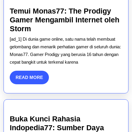
Temui Monas77: The Prodigy
Gamer Mengambil Internet oleh
Temui
Storm
Monas77:
[ad_1] Di dunia game online, satu nama telah membuat
The
gelombang dan menarik perhatian gamer di seluruh dunia:
Prodigy
Monas77. Gamer Prodigy yang berusia 16 tahun dengan
cepat bangkit untuk terkenal karena
Gamer
Mengambil
READ
READ MORE
Internet
MORE
oleh
Storm
Buka Kunci Rahasia
Indopedia77: Sumber Daya