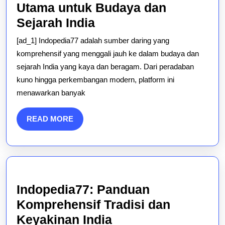
Utama untuk Budaya dan
Buka
Sejarah India
Kunci
[ad_1] Indopedia77 adalah sumber daring yang
Rahasia
komprehensif yang menggali jauh ke dalam budaya dan
Indopedia77:
sejarah India yang kaya dan beragam. Dari peradaban
kuno hingga perkembangan modern, platform ini
Sumber
menawarkan banyak
Daya
Utama
READ
READ MORE
untuk
MORE
Budaya
dan
Sejarah
India
Indopedia77: Panduan
Komprehensif Tradisi dan
Indopedia77:
Keyakinan India