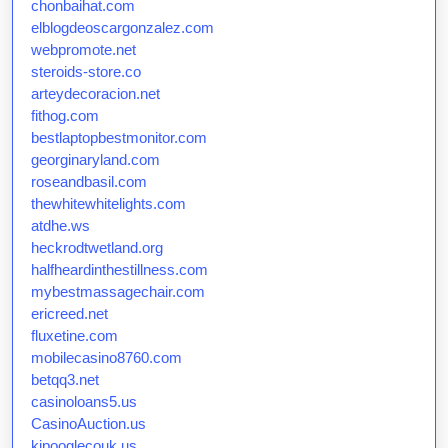
chonbaihat.com
elblogdeoscargonzalez.com
webpromote.net
steroids-store.co
arteydecoracion.net
fithog.com
bestlaptopbestmonitor.com
georginaryland.com
roseandbasil.com
thewhitewhitelights.com
atdhe.ws
heckrodtwetland.org
halfheardinthestillness.com
mybestmassagechair.com
ericreed.net
fluxetine.com
mobilecasino8760.com
betqq3.net
casinoloans5.us
CasinoAuction.us
kipooglecouk.us