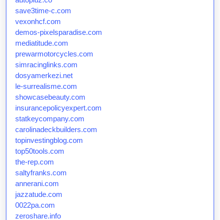
save3time-c.com
vexonhcf.com
demos-pixelsparadise.com
mediatitude.com
prewarmotorcycles.com
simracinglinks.com
dosyamerkezi.net
le-surrealisme.com
showcasebeauty.com
insurancepolicyexpert.com
statkeycompany.com
carolinadeckbuilders.com
topinvestingblog.com
top50tools.com
the-rep.com
saltyfranks.com
annerani.com
jazzatude.com
0022pa.com
zeroshare.info