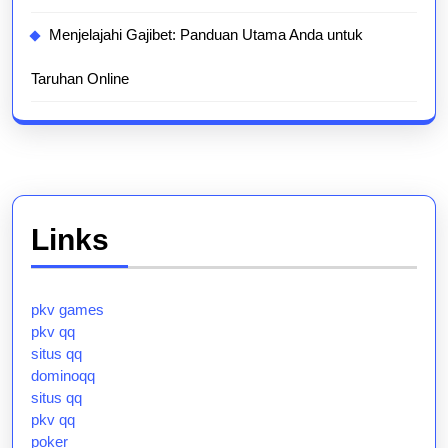
Menjelajahi Gajibet: Panduan Utama Anda untuk
Taruhan Online
Links
pkv games
pkv qq
situs qq
dominoqq
situs qq
pkv qq
poker