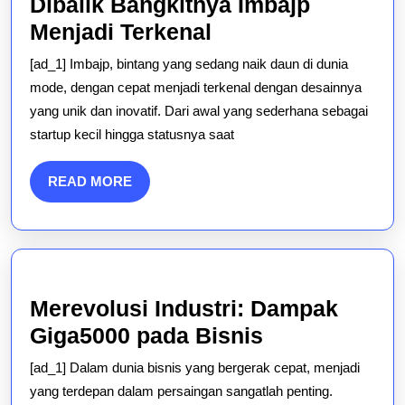
Dibalik Bangkitnya Imbajp
Dari
Menjadi Terkenal
Konsep
[ad_1] Imbajp, bintang yang sedang naik daun di dunia
ke
mode, dengan cepat menjadi terkenal dengan desainnya
Realitas:
yang unik dan inovatif. Dari awal yang sederhana sebagai
startup kecil hingga statusnya saat
Kisah
Dibalik
READ
READ MORE
Bangkitnya
MORE
Imbajp
Menjadi
Terkenal
Merevolusi Industri: Dampak
Merevolusi
Giga5000 pada Bisnis
Industri:
[ad_1] Dalam dunia bisnis yang bergerak cepat, menjadi
Dampak
yang terdepan dalam persaingan sangatlah penting.