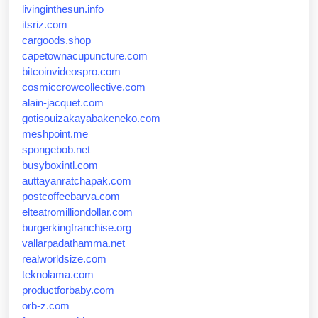
livinginthesun.info
itsriz.com
cargoods.shop
capetownacupuncture.com
bitcoinvideospro.com
cosmiccrowcollective.com
alain-jacquet.com
gotisouizakayabakeneko.com
meshpoint.me
spongebob.net
busyboxintl.com
auttayanratchapak.com
postcoffeebarva.com
elteatromilliondollar.com
burgerkingfranchise.org
vallarpadathamma.net
realworldsize.com
teknolama.com
productforbaby.com
orb-z.com