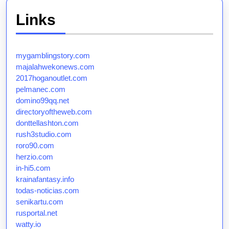
Links
mygamblingstory.com
majalahwekonews.com
2017hoganoutlet.com
pelmanec.com
domino99qq.net
directoryoftheweb.com
donttellashton.com
rush3studio.com
roro90.com
herzio.com
in-hi5.com
krainafantasy.info
todas-noticias.com
senikartu.com
rusportal.net
watty.io