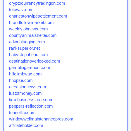
cryptocurrencytradingcn.com
totowaz.com
charlestonwipesettlement.com
brandfollowmarket.com
weeklyjobnews.com
countyanimalshelter.com
adwebtagging.com
ranksuperior.net
babystepahead.com
destinationoverlooked.com
gamblingamount.com
hillclimbwax.com
hnopse.com
occasionnews.com
lustofmoney.com
timebusinesszone.com
peppers-reflection.com
tuneoflife.com
windowwellmaintenancepros.com
affiliateholder.com