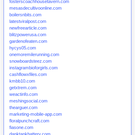
fosterscoachhousetavern.com
mesasdecultivoonline.com
boilersnbits.com
latestviralpost.com
newfreearticle.com
blitzpowerusa.com
gardenofeaten.com
hycys05.com
onemoremilerunning.com
snowboardsteez.com
instagrambioforgirls.com
cashflowxfiles.com
kmbb10.com
getxtrem.com
weactinfo.com
meshingsocial.com
thearguer.com
marketing-mobile-app.com
floralpunchcraft.com
fiasone.com
danktankbattery.com