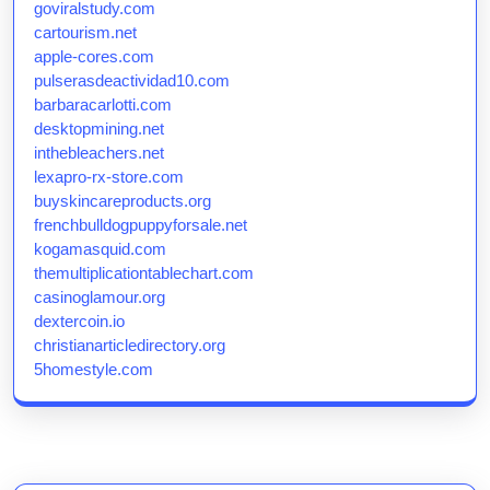
goviralstudy.com
cartourism.net
apple-cores.com
pulserasdeactividad10.com
barbaracarlotti.com
desktopmining.net
inthebleachers.net
lexapro-rx-store.com
buyskincareproducts.org
frenchbulldogpuppyforsale.net
kogamasquid.com
themultiplicationtablechart.com
casinoglamour.org
dextercoin.io
christianarticledirectory.org
5homestyle.com