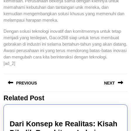
kemitraan. Perusahaan bekerja sama dengan kliennya untuk
memahami kebutuhan dan tantangan unik mereka, dan
kemudian mengembangkan solusi khusus yang memenuhi dan
melampaui harapan mereka.
Dengan solusi teknologi inovatif dan komitmennya untuk tetap
menjadi yang terdepan, Gacor268 siap untuk terus membuat
gebrakan di industri ini selama bertahun-tahun yang akan datang.
Awasi perusahaan ini yang terus mendorong batas-batas inovasi
dan mengubah cara kita berinteraksi dengan teknologi.
[ad_2]
Post
PREVIOUS
NEXT
navigation
Related Post
Previous
Next
post:
post:
Dari Konsep ke Realitas: Kisah