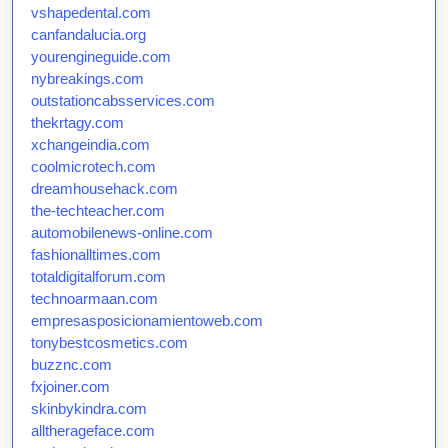
vshapedental.com
canfandalucia.org
yourengineguide.com
nybreakings.com
outstationcabsservices.com
thekrtagy.com
xchangeindia.com
coolmicrotech.com
dreamhousehack.com
the-techteacher.com
automobilenews-online.com
fashionalltimes.com
totaldigitalforum.com
technoarmaan.com
empresasposicionamientoweb.com
tonybestcosmetics.com
buzznc.com
fxjoiner.com
skinbykindra.com
alltherageface.com