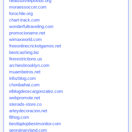
neatstuffhelpskids.org
moraessoccer.com
forochile.org
chart-track.com
wonderfultraveling.com
promocioname.net
wimaxworld.com
freeonlinecricketgames.net
bestcashing.biz
firerestrictions.us
archiesbrooklyn.com
muambeiros.net
infozblog.com
chonbaihat.com
elblogdeoscargonzalez.com
webpromote.net
steroids-store.co
arteydecoracion.net
fithog.com
bestlaptopbestmonitor.com
georginaryland.com