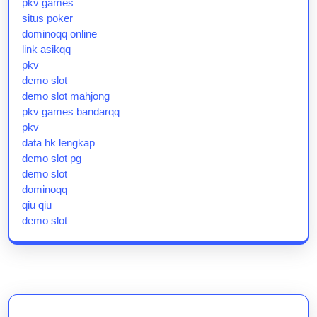
pkv games
situs poker
dominoqq online
link asikqq
pkv
demo slot
demo slot mahjong
pkv games bandarqq
pkv
data hk lengkap
demo slot pg
demo slot
dominoqq
qiu qiu
demo slot