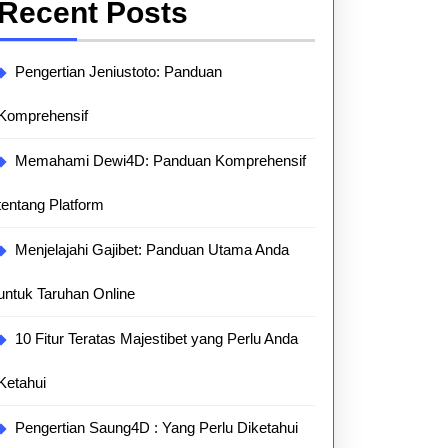
Recent Posts
Pengertian Jeniustoto: Panduan
Komprehensif
Memahami Dewi4D: Panduan Komprehensif
tentang Platform
Menjelajahi Gajibet: Panduan Utama Anda
untuk Taruhan Online
10 Fitur Teratas Majestibet yang Perlu Anda
Ketahui
Pengertian Saung4D : Yang Perlu Diketahui