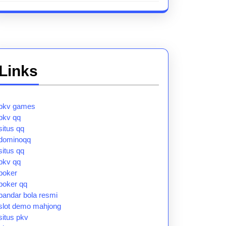
Links
pkv games
pkv qq
situs qq
dominoqq
situs qq
pkv qq
poker
poker qq
bandar bola resmi
slot demo mahjong
situs pkv