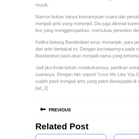
musik.
Namun bukan hanya kemampuan suara dan penulis
menjadi artis yang menonjol. Dia juga dikenal ka
live yang menggemparkan, memukau penonton deng
Ketika bintang Bandardewi terus menanjak, para p
dari artis berbakat ini. Dengan kecintaannya pada 
Bandardewi pasti akan menjadi nama yang terkenal 
Jadi jika Anda belum melakukannya, pastikan untu
suaranya. Dengan hits seperti “Love Me Like You 
sudah pasti menjadi artis yang patut diwaspadai di
[ad_2]
Post
PREVIOUS
navigation
Related Post
Previous
post: