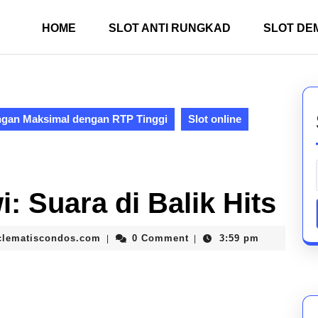
HOME
SLOT ANTI RUNGKAD
SLOT DE
ngan Maksimal dengan RTP Tinggi
Slot online
 Suara di Balik Hits
admin@the-
clematiscondos.com
0 Comment
3:59 pm
|
|
parcs-
clematiscondos.com