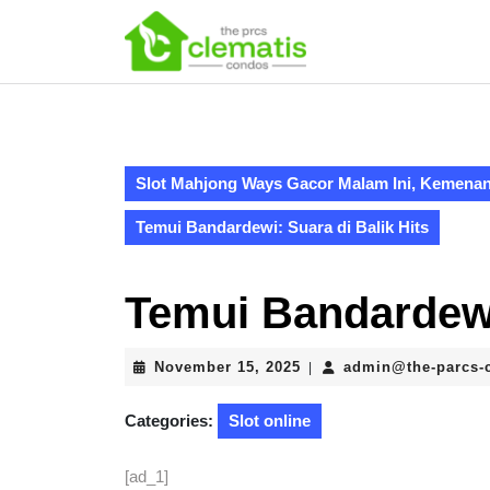
Skip
to
content
Skip
to
content
Slot Mahjong Ways Gacor Malam Ini, Kemena
Temui Bandardewi: Suara di Balik Hits
Temui Bandardewi:
November
November 15, 2025
admin@the-parcs-
|
15,
2025
Categories:
Slot online
[ad_1]