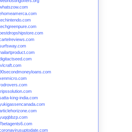
webhostingoffers.org
whatszow.com
ehomeamerca.com
techintendo.com
techgreenpure.com
bestdropshipstore.com
cartelreviews.com
surfsway.com
nailartproduct.com
digitactseed.com
lvlcraft.com
90secondmoneyloans.com
xenmicro.com
rodrovers.com
tripssolution.com
satta-king-india.com
yukigassencanada.com
articlehorizone.com
yuqqbbzp.com
7betagents6.com
coronavirusuptodate.com