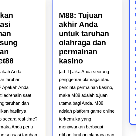
kan
M88: Tujuan
asi
akhir Anda
han
untuk taruhan
sung
olahraga dan
an
permainan
Rasakan
M88:
et88
kasino
Sensasi
Tujuan
pakah Anda
[ad_1] Jika Anda seorang
Taruhan
akhir
ar taruhan
penggemar olahraga atau
Langsung
Anda
? Apakah Anda
pencinta permainan kasino,
i adrenalin saat
dengan
maka M88 adalah tujuan
untuk
g taruhan dan
utama bagi Anda. M88
Citibet88
taruhan
kan hasilnya
adalah platform game online
olahraga
p secara real-time?
terkemuka yang
dan
, maka Anda perlu
menawarkan berbagai
permainan
n sensasi taruhan
pilihan taruhan olahraga dan