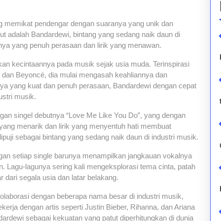
ng memikat pendengar dengan suaranya yang unik dan
but adalah Bandardewi, bintang yang sedang naik daun di
nya yang penuh perasaan dan lirik yang menawan.
an kecintaannya pada musik sejak usia muda. Terinspirasi
e, dan Beyoncé, dia mulai mengasah keahliannya dan
a yang kuat dan penuh perasaan, Bandardewi dengan cepat
stri musik.
an singel debutnya “Love Me Like You Do”, yang dengan
gu yang menarik dan lirik yang menyentuh hati membuat
uji sebagai bintang yang sedang naik daun di industri musik.
dengan setiap single barunya menampilkan jangkauan vokalnya
n. Lagu-lagunya sering kali mengeksplorasi tema cinta, patah
 dari segala usia dan latar belakang.
olaborasi dengan beberapa nama besar di industri musik,
erja dengan artis seperti Justin Bieber, Rihanna, dan Ariana
rdewi sebagai kekuatan yang patut diperhitungkan di dunia