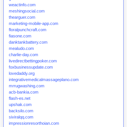
weactinfo.com
meshingsocial.com
thearguer.com
marketing-mobile-app.com
floralpunchcraft.com
fiasone.com
danktankbattery.com
mealudo.com
charlie-day.com
livedirectbettingpoker.com
foxbusinessupdate.com
lovedaddy.org
integrativemedicalmassageplano.com
mrrugwashing.com
acb-bankia.com
flash-es.net
upshak.com
backsilo.com
siviralqq.com
impressionresorthoian.com