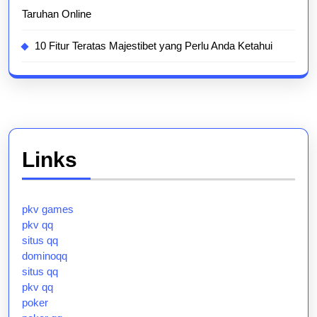
Taruhan Online
10 Fitur Teratas Majestibet yang Perlu Anda Ketahui
Links
pkv games
pkv qq
situs qq
dominoqq
situs qq
pkv qq
poker