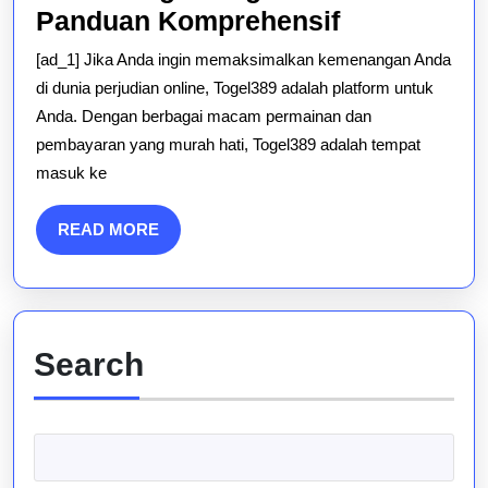
Maksimalk
Panduan Komprehensif
kemenanga
[ad_1] Jika Anda ingin memaksimalkan kemenangan Anda
Anda
di dunia perjudian online, Togel389 adalah platform untuk
dengan
Anda. Dengan berbagai macam permainan dan
pembayaran yang murah hati, Togel389 adalah tempat
Togel389:
masuk ke
Panduan
Komprehen
READ
READ MORE
MORE
Search