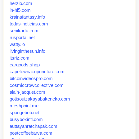
herzio.com
in-hi5.com
krainafantasy.info
todas-noticias.com
senikartu.com
rusportal.net
watty.io
livinginthesun.info
itsriz.com
cargoods.shop
capetownacupuncture.com
bitcoinvideospro.com
cosmiccrowcollective.com
alain-jacquet.com
gotisouizakayabakeneko.com
meshpoint.me
spongebob.net
busyboxintl.com
auttayanratchapak.com
postcoffeebarva.com