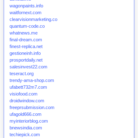
wagonpaints.info
waitfornext.com
clearvisionmarketing.co
quantum-code.co
whatnews.me
final-dream.com
finest-replica.net
gestioneinh.info
prosportdaily.net
salesinvest22.com
teseract.org
trendy-ama-shop.com
ufabett732m7.com
visiofood.com
droidwindow.com
freeprsubmission.com
ufagold666.com
myinteriorblog.com
bnewsindia.com
techiepick.com