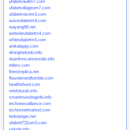
ufabetvaultm7.com
ufabetvillageum7.com
ufabetvoicem3.com
waveufabetm4.com
wayang88.net
websiteufabetm4.com
whiteufabetm4.com
anikalappy.com
dininghelsinki.info
duanfrescariverside.info
etilerx.com
finestreplica.net
flounderandfumble.com
healthohunt.com
retefuturah.info
smartinvestinginfo.info
technewsalliance.com
technonetmarket.com
tedstanger.net
ufabett732um3.com
uskola.info