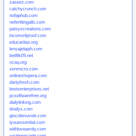
zaseez.com
catchycrunch.com
nofaphub.com
nefertitingalls.com
patsyscreations.com
income4proof.com
educaritas.org
lensajelajah.com
betflik09.net
ncaq.org
xenmicro.com
onlineshopera.com
dartyfresh.com
lewisenterprises.net
pcsoftwarefree.org
dailylinking.com
dnafyx.com
giocolenuvole.com
iyouessential.com
withloveamity.com
youlearncode.com