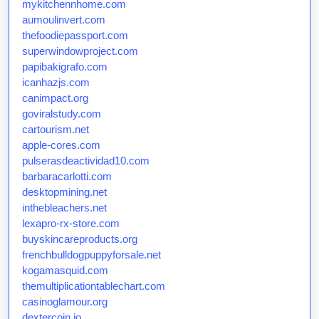
mykitchennhome.com
aumoulinvert.com
thefoodiepassport.com
superwindowproject.com
papibakigrafo.com
icanhazjs.com
canimpact.org
goviralstudy.com
cartourism.net
apple-cores.com
pulserasdeactividad10.com
barbaracarlotti.com
desktopmining.net
inthebleachers.net
lexapro-rx-store.com
buyskincareproducts.org
frenchbulldogpuppyforsale.net
kogamasquid.com
themultiplicationtablechart.com
casinoglamour.org
dextercoin.io