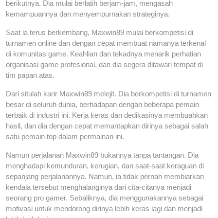
berikutnya. Dia mulai berlatih berjam-jam, mengasah
kemampuannya dan menyempurnakan strateginya.
Saat ia terus berkembang, Maxwin89 mulai berkompetisi di
turnamen online dan dengan cepat membuat namanya terkenal
di komunitas game. Keahlian dan tekadnya menarik perhatian
organisasi game profesional, dan dia segera ditawari tempat di
tim papan atas.
Dari situlah karir Maxwin89 melejit. Dia berkompetisi di turnamen
besar di seluruh dunia, berhadapan dengan beberapa pemain
terbaik di industri ini. Kerja keras dan dedikasinya membuahkan
hasil, dan dia dengan cepat memantapkan dirinya sebagai salah
satu pemain top dalam permainan ini.
Namun perjalanan Maxwin89 bukannya tanpa tantangan. Dia
menghadapi kemunduran, kerugian, dan saat-saat keraguan di
sepanjang perjalanannya. Namun, ia tidak pernah membiarkan
kendala tersebut menghalanginya dari cita-citanya menjadi
seorang pro gamer. Sebaliknya, dia menggunakannya sebagai
motivasi untuk mendorong dirinya lebih keras lagi dan menjadi