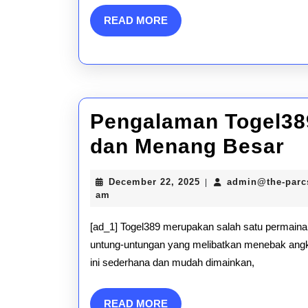
di
READ
READ MORE
Dunia
MORE
Game
Pengalaman Togel389
P
dan Menang Besar
To
December
December 22, 2025
admin@the-parc
|
Te
22,
am
2025
C
[ad_1] Togel389 merupakan salah satu permainan j
B
untung-untungan yang melibatkan menebak ang
ini sederhana dan mudah dimainkan,
d
M
READ
READ MORE