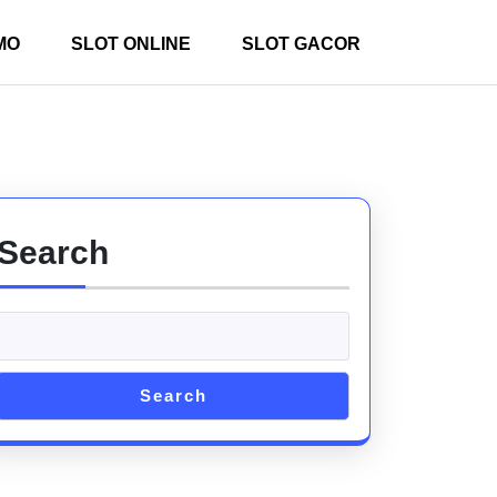
MO
SLOT ONLINE
SLOT GACOR
Search
Search