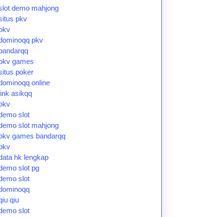
slot demo mahjong
situs pkv
pkv
dominoqq pkv
bandarqq
pkv games
situs poker
dominoqq online
link asikqq
pkv
demo slot
demo slot mahjong
pkv games bandarqq
pkv
data hk lengkap
demo slot pg
demo slot
dominoqq
qiu qiu
demo slot