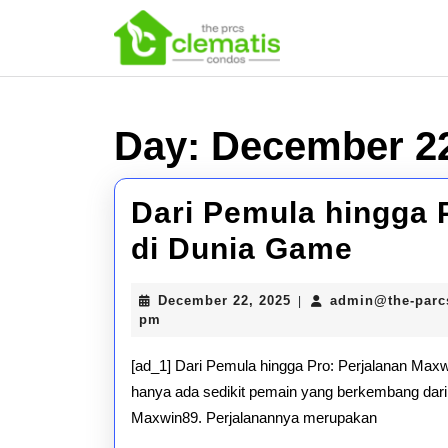
Skip
to
content
Skip
to
content
Day:
December 22
Dari Pemula hingga 
Dari
di Dunia Game
Pemul
December
December 22, 2025
admin@the-parc
|
hingg
22,
pm
2025
Pro:
[ad_1] Dari Pemula hingga Pro: Perjalanan Max
Perja
hanya ada sedikit pemain yang berkembang dari
Maxwin89. Perjalanannya merupakan
Maxwi