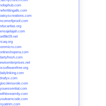
nofaphub.com
nefertitingalls.com
patsyscreations.com
income4proof.com
educaritas.org
lensajelajah.com
betflik09.net
ncaq.org
xenmicro.com
onlineshopera.com
dartyfresh.com
lewisenterprises.net
pcsoftwarefree.org
dailylinking.com
dnafyx.com
giocolenuvole.com
iyouessential.com
withloveamity.com
youlearncode.com
fxyatirim.com