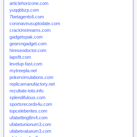
articlehorizone.com
yuqqbbzp.com
7betagents6.com
coronavirusuptodate.com
crackinstreams.com
gadgetspak.com
gearsngadget.com
hireseodoctor.com
lapsfit.com
levelup-fast.com
mytreepla.net
pokersimulations.com
replicamanufactory.net
rezultate-loto.info
splendifulous.com
sportsrecords4u.com
topceleberites.com
ufabetting8m4.com
ufabetunionum3.com
ufabetvalueum3.com