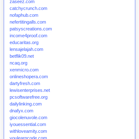
zaseez.com
catchycrunch.com
nofaphub.com
nefertitingalls.com
patsyscreations.com
income4proof.com
educaritas.org
lensajelajah.com
betflik09.net
ncaq.org
xenmicro.com
onlineshopera.com
dartyfresh.com
lewisenterprises.net
pcsoftwarefree.org
dailylinking.com
dnafyx.com
giocolenuvole.com
iyouessential.com
withloveamity.com
youlearncode.com