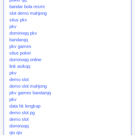
bandar bola resmi
slot demo mahjong
situs pkv
pkv
dominoqq pkv
bandarqq
pkv games
situs poker
dominoqq online
link asikqq
pkv
demo slot
demo slot mahjong
pkv games bandarqq
pkv
data hk lengkap
demo slot pg
demo slot
dominoqq
qiu qiu