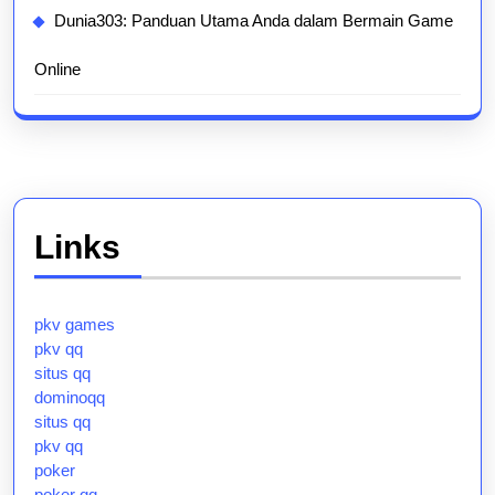
Dunia303: Panduan Utama Anda dalam Bermain Game
Online
Links
pkv games
pkv qq
situs qq
dominoqq
situs qq
pkv qq
poker
poker qq