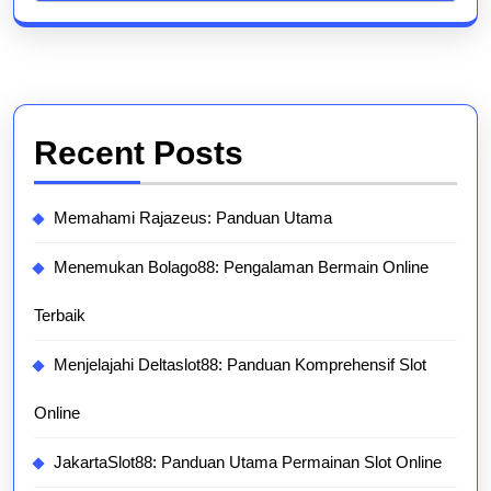
Recent Posts
Memahami Rajazeus: Panduan Utama
Menemukan Bolago88: Pengalaman Bermain Online
Terbaik
Menjelajahi Deltaslot88: Panduan Komprehensif Slot
Online
JakartaSlot88: Panduan Utama Permainan Slot Online