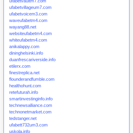
ufabetvaultm7.com
ufabetvillageum7.com
ufabetvoicem3.com
waveufabetm4.com
wayang88.net
websiteufabetm4.com
whiteufabetm4.com
anikalappy.com
dininghelsinki.info
duanfrescariverside.info
etilerx.com
finestreplica.net
flounderandfumble.com
healthohunt.com
retefuturah.info
smartinvestinginfo.info
technewsalliance.com
technonetmarket.com
tedstanger.net
ufabett732um3.com
uskola.info