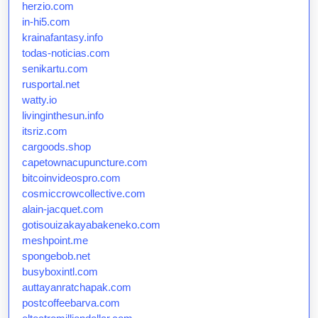
herzio.com
in-hi5.com
krainafantasy.info
todas-noticias.com
senikartu.com
rusportal.net
watty.io
livinginthesun.info
itsriz.com
cargoods.shop
capetownacupuncture.com
bitcoinvideospro.com
cosmiccrowcollective.com
alain-jacquet.com
gotisouizakayabakeneko.com
meshpoint.me
spongebob.net
busyboxintl.com
auttayanratchapak.com
postcoffeebarva.com