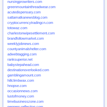
nursingprowriters.com
greenmountainthreadwear.com
acutedispensary.com
sattamatkanewsblog.com
cryptocurrencytradingcn.com
totowaz.com
charlestonwipesettlement.com
brandfollowmarket.com
weeklyjobnews.com
countyanimalshelter.com
adwebtagging.com
ranksuperior.net
babystepahead.com
destinationoverlooked.com
gamblingamount.com
hillclimbwax.com
hnopse.com
occasionnews.com
lustofmoney.com
timebusinesszone.com
peppers-reflection.com