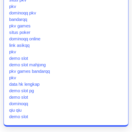
pkv
dominoqq pkv
bandarqq
pkv games
situs poker
dominoqq online
link asikqq
pkv
demo slot
demo slot mahjong
pkv games bandarqq
pkv
data hk lengkap
demo slot pg
demo slot
dominoqq
qiu qiu
demo slot