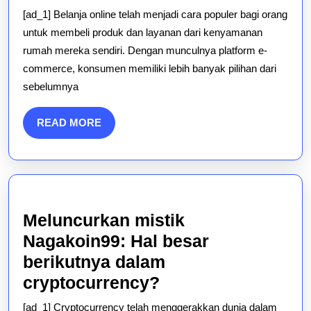
pengalaman
[ad_1] Belanja online telah menjadi cara populer bagi orang
berbelanja
untuk membeli produk dan layanan dari kenyamanan
online
rumah mereka sendiri. Dengan munculnya platform e-
commerce, konsumen memiliki lebih banyak pilihan dari
terbaik
sebelumnya
dengan
Klik555
READ
READ MORE
MORE
Meluncurkan mistik
Nagakoin99: Hal besar
berikutnya dalam
Meluncurkan
cryptocurrency?
mistik
[ad_1] Cryptocurrency telah menggerakkan dunia dalam