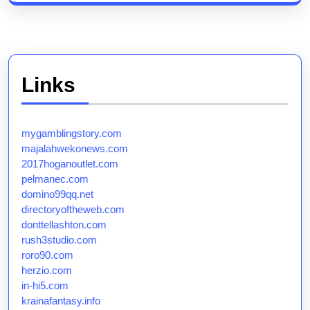
Links
mygamblingstory.com
majalahwekonews.com
2017hoganoutlet.com
pelmanec.com
domino99qq.net
directoryoftheweb.com
donttellashton.com
rush3studio.com
roro90.com
herzio.com
in-hi5.com
krainafantasy.info