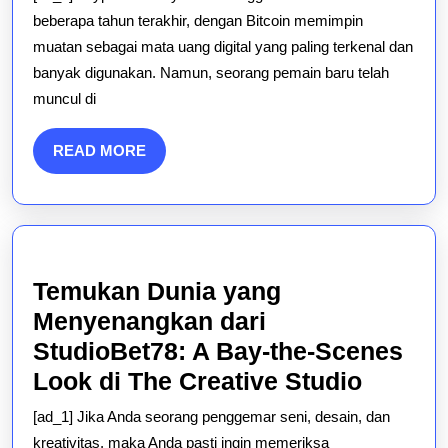
Nagakoin99:
beberapa tahun terakhir, dengan Bitcoin memimpin
Hal
muatan sebagai mata uang digital yang paling terkenal dan
banyak digunakan. Namun, seorang pemain baru telah
besar
muncul di
berikutnya
dalam
READ
READ MORE
cryptocurrency?
MORE
Temukan Dunia yang
Menyenangkan dari
StudioBet78: A Bay-the-Scenes
Temuk
Look di The Creative Studio
Dunia
[ad_1] Jika Anda seorang penggemar seni, desain, dan
yang
kreativitas, maka Anda pasti ingin memeriksa