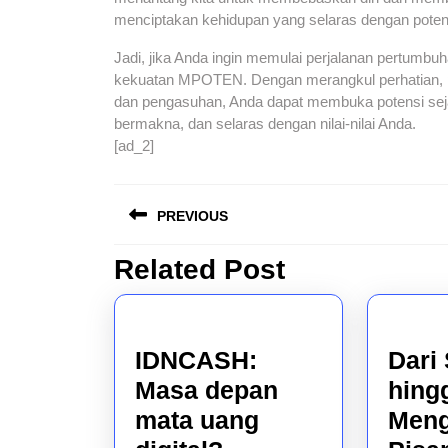
menciptakan kehidupan yang selaras dengan potensi
Jadi, jika Anda ingin memulai perjalanan pertumbu
kekuatan MPOTEN. Dengan merangkul perhatian, pem
dan pengasuhan, Anda dapat membuka potensi se
bermakna, dan selaras dengan nilai-nilai Anda.
[ad_2]
Post
PREVIOUS
navigation
Related Post
Previous
post:
IDNCASH:
Dari 
Masa depan
hing
mata uang
Men