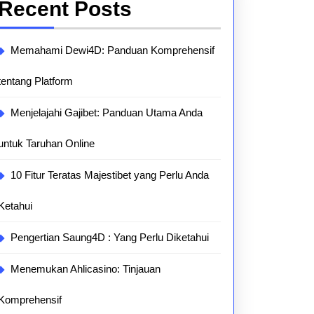
Recent Posts
Memahami Dewi4D: Panduan Komprehensif
tentang Platform
Menjelajahi Gajibet: Panduan Utama Anda
untuk Taruhan Online
10 Fitur Teratas Majestibet yang Perlu Anda
Ketahui
Pengertian Saung4D : Yang Perlu Diketahui
Menemukan Ahlicasino: Tinjauan
Komprehensif