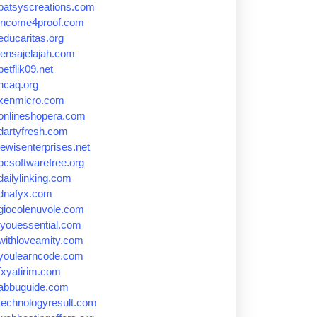
patsyscreations.com
income4proof.com
educaritas.org
lensajelajah.com
betflik09.net
ncaq.org
xenmicro.com
onlineshopera.com
dartyfresh.com
lewisenterprises.net
pcsoftwarefree.org
dailylinking.com
dnafyx.com
giocolenuvole.com
iyouessential.com
withloveamity.com
youlearncode.com
fxyatirim.com
abbuguide.com
technologyresult.com