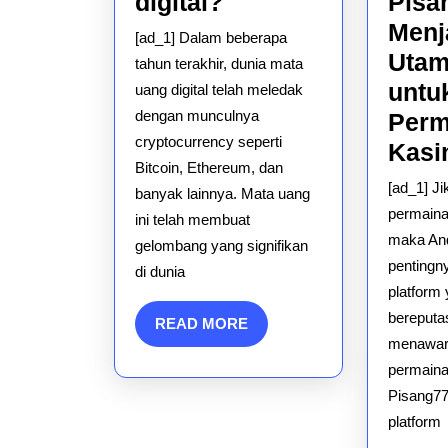
IDNCASH:
digital?
Pisa
Masa
Menj
[ad_1] Dalam beberapa
depan
Utam
tahun terakhir, dunia mata
mata
untu
uang digital telah meledak
dengan munculnya
uang
Perm
cryptocurrency seperti
digital?
Kasi
Bitcoin, Ethereum, dan
[ad_1] J
banyak lainnya. Mata uang
permaina
ini telah membuat
maka And
gelombang yang signifikan
penting
di dunia
platform
bereputa
READ
READ MORE
menawar
MORE
permainan
Pisang77
platform