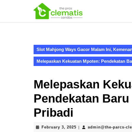
Skip
to
content
Skip
to
content
Slot Mahjong Ways Gacor Malam Ini, Kemena
Melepaskan Kekuatan Mpoten: Pendekatan Ba
Melepaskan Keku
Pendekatan Baru
Pribadi
February
February 3, 2025
admin@the-parcs-cl
|