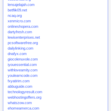
lensajelajah.com
betflik09.net
ncaq.org
xenmicro.com
onlineshopera.com
dartyfresh.com
lewisenterprises.net
pcsoftwarefree.org
dailylinking.com
dnafyx.com
giocolenuvole.com
iyouessential.com
withloveamity.com
youlearncode.com
fxyatirim.com
abbuguide.com
technologyresult.com
webhostingoffers.org
whatszow.com
ehomeamerca.com