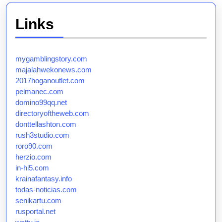
Links
mygamblingstory.com
majalahwekonews.com
2017hoganoutlet.com
pelmanec.com
domino99qq.net
directoryoftheweb.com
donttellashton.com
rush3studio.com
roro90.com
herzio.com
in-hi5.com
krainafantasy.info
todas-noticias.com
senikartu.com
rusportal.net