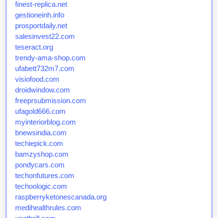
finest-replica.net
gestioneinh.info
prosportdaily.net
salesinvest22.com
teseract.org
trendy-ama-shop.com
ufabett732m7.com
visiofood.com
droidwindow.com
freeprsubmission.com
ufagold666.com
myinteriorblog.com
bnewsindia.com
techiepick.com
bamzyshop.com
pondycars.com
techonfutures.com
techoologic.com
raspberryketonescanada.org
medihealthrules.com