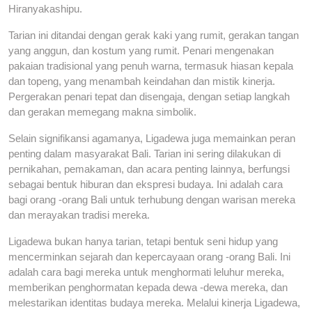
Hiranyakashipu.
Tarian ini ditandai dengan gerak kaki yang rumit, gerakan tangan
yang anggun, dan kostum yang rumit. Penari mengenakan
pakaian tradisional yang penuh warna, termasuk hiasan kepala
dan topeng, yang menambah keindahan dan mistik kinerja.
Pergerakan penari tepat dan disengaja, dengan setiap langkah
dan gerakan memegang makna simbolik.
Selain signifikansi agamanya, Ligadewa juga memainkan peran
penting dalam masyarakat Bali. Tarian ini sering dilakukan di
pernikahan, pemakaman, dan acara penting lainnya, berfungsi
sebagai bentuk hiburan dan ekspresi budaya. Ini adalah cara
bagi orang -orang Bali untuk terhubung dengan warisan mereka
dan merayakan tradisi mereka.
Ligadewa bukan hanya tarian, tetapi bentuk seni hidup yang
mencerminkan sejarah dan kepercayaan orang -orang Bali. Ini
adalah cara bagi mereka untuk menghormati leluhur mereka,
memberikan penghormatan kepada dewa -dewa mereka, dan
melestarikan identitas budaya mereka. Melalui kinerja Ligadewa,