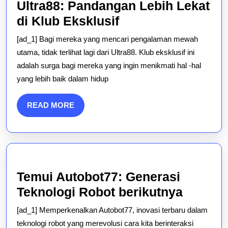
Ultra88: Pandangan Lebih Lekat
Temukan
di Klub Eksklusif
Kemewahan
[ad_1] Bagi mereka yang mencari pengalaman mewah
Terbaik
utama, tidak terlihat lagi dari Ultra88. Klub eksklusif ini
di
adalah surga bagi mereka yang ingin menikmati hal -hal
yang lebih baik dalam hidup
Ultra88:
Pandangan
READ
READ MORE
Lebih
MORE
Lekat
di
Klub
Eksklusif
Temui Autobot77: Generasi
Temui
Teknologi Robot berikutnya
Autobo
[ad_1] Memperkenalkan Autobot77, inovasi terbaru dalam
Genera
teknologi robot yang merevolusi cara kita berinteraksi