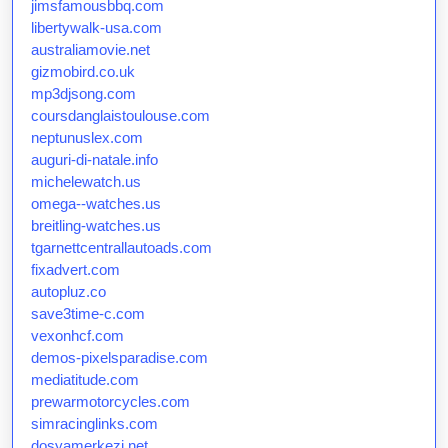
jimsfamousbbq.com
libertywalk-usa.com
australiamovie.net
gizmobird.co.uk
mp3djsong.com
coursdanglaistoulouse.com
neptunuslex.com
auguri-di-natale.info
michelewatch.us
omega--watches.us
breitling-watches.us
tgarnettcentrallautoads.com
fixadvert.com
autopluz.co
save3time-c.com
vexonhcf.com
demos-pixelsparadise.com
mediatitude.com
prewarmotorcycles.com
simracinglinks.com
dosyamerkezi.net