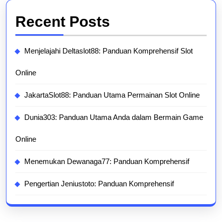
Recent Posts
Menjelajahi Deltaslot88: Panduan Komprehensif Slot
Online
JakartaSlot88: Panduan Utama Permainan Slot Online
Dunia303: Panduan Utama Anda dalam Bermain Game
Online
Menemukan Dewanaga77: Panduan Komprehensif
Pengertian Jeniustoto: Panduan Komprehensif