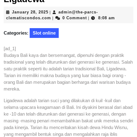
January
January 28, 2025
admin@the-parcs-
|
28,
admin@the-
clematiscondos.com
0 Comment
8:08 am
|
|
2025
parcs-
clematiscondos.com
Categories:
Slot online
[ad_1]
Budaya Bali kaya dan bersemangat, dipenuhi dengan praktik
tradisional yang telah diturunkan dari generasi ke generasi. Salah
satu praktik seperti itu adalah tarian tradisional Bali, Ligadewa.
Tarian ini memiliki makna budaya yang luar biasa bagi orang -
orang Bali dan merupakan bagian berharga dari warisan budaya
mereka.
Ligadewa adalah tarian suci yang dilakukan di kuil -kuil dan
selama upacara keagamaan di Bali. Ini diyakini berasal dari abad
ke -10 dan telah diturunkan dari generasi ke generasi, dengan
masing -masing penari menambahkan bakat unik mereka sendiri
pada kinerja. Tarian itu menceritakan kisah dewa Hindu Wisnu,
yang mengambil bentuk singa dan mengalahkan raja iblis