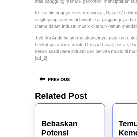
atas panggung menarik penonton, menciptakan sua
Ketika bintangnya terus meningkat, Bakar77 tida
single yang sukses di bawah ikat pinggangnya da
utama dalam industri musik di tahun -tahun mendat
Jadi jika Anda belum melakukannya, pastikan un
berikutnya dalam musik. Dengan bakat, hasrat, da
kesan abadi pada industri dan pecinta musik di ma
[ad_2]
Post
PREVIOUS
navigation
Related Post
Previous
post:
Bebaskan
Tem
Potensi
Kem