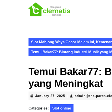
Skip
to
content
Skip
to
content
Slot Mahjong Ways Gacor Malam Ini, Kemena
Temui Bakar77: Bintang Industri Musik yang 
Temui Bakar77: B
yang Meningkat
January
January 27, 2025
admin@the-parcs-cl
|
27,
2025
Categories:
Slot online