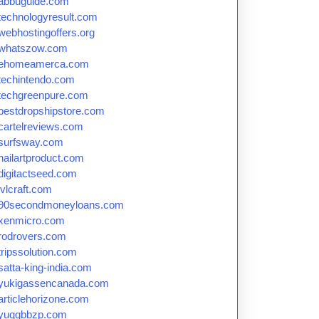
abbuguide.com
technologyresult.com
webhostingoffers.org
whatszow.com
ehomeamerca.com
techintendo.com
techgreenpure.com
bestdropshipstore.com
cartelreviews.com
surfsway.com
nailartproduct.com
digitactseed.com
lvlcraft.com
90secondmoneyloans.com
xenmicro.com
rodrovers.com
tripssolution.com
satta-king-india.com
yukigassencanada.com
articlehorizone.com
yuqqbbzp.com