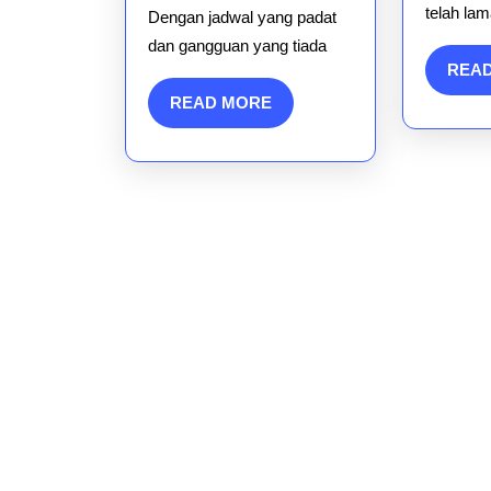
yang
telah la
Dengan jadwal yang padat
Dipersonal
dan gangguan yang tiada
REA
READ
READ MORE
MORE