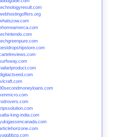
abbuguide.com
technologyresult.com
webhostingoffers.org
whatszow.com
ehomeamerca.com
techintendo.com
techgreenpure.com
bestdropshipstore.com
cartelreviews.com
surfsway.com
nailartproduct.com
digitactseed.com
lvlcraft.com
90secondmoneyloans.com
xenmicro.com
rodrovers.com
tripssolution.com
satta-king-india.com
yukigassencanada.com
articlehorizone.com
yuqqbbzp.com