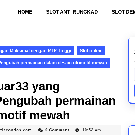
HOME
SLOT ANTI RUNGKAD
SLOT DE
ngan Maksimal dengan RTP Tinggi
Slot online
Pengubah permainan dalam desain otomotif mewah
uar33 yang
Pengubah permainan
omotif mewah
admin@the-
atiscondos.com
0 Comment
10:52 am
|
|