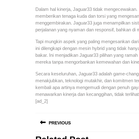
Dalam hal kinerja, Jaguar33 tidak mengecewakan. 
memberikan tenaga kuda dan torsi yang mengesa
menggembirakan. Jaguar33 juga menampilkan sis
perjalanan yang nyaman dan responsif, bahkan di 
Tapi mungkin aspek yang paling mengesankan dari
ini dilengkapi dengan mesin hybrid yang tidak hany
bakar. Ini menjadikan Jaguar33 pilihan yang ramah
mereka tanpa mengorbankan kemewahan dan kiner
Secara keseluruhan, Jaguar33 adalah game-change
menakjubkan, teknologi mutakhir, dan komitmen ter
kembali apa artinya mengemudi dengan penuh gaya
menawarkan kinerja dan kecanggihan, tidak terliha
[ad_2]
Post
PREVIOUS
navigation
Previous