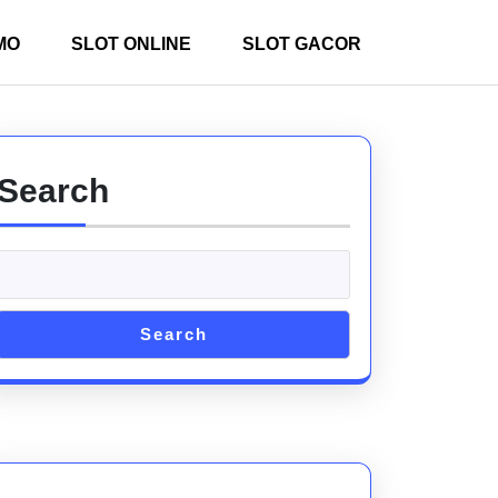
MO
SLOT ONLINE
SLOT GACOR
Search
Search