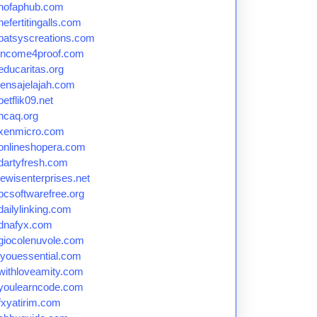
nofaphub.com
nefertitingalls.com
patsyscreations.com
income4proof.com
educaritas.org
lensajelajah.com
betflik09.net
ncaq.org
xenmicro.com
onlineshopera.com
dartyfresh.com
lewisenterprises.net
pcsoftwarefree.org
dailylinking.com
dnafyx.com
giocolenuvole.com
iyouessential.com
withloveamity.com
youlearncode.com
fxyatirim.com