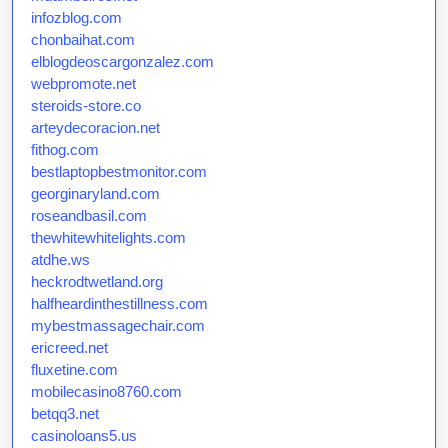
infozblog.com
chonbaihat.com
elblogdeoscargonzalez.com
webpromote.net
steroids-store.co
arteydecoracion.net
fithog.com
bestlaptopbestmonitor.com
georginaryland.com
roseandbasil.com
thewhitewhitelights.com
atdhe.ws
heckrodtwetland.org
halfheardinthestillness.com
mybestmassagechair.com
ericreed.net
fluxetine.com
mobilecasino8760.com
betqq3.net
casinoloans5.us