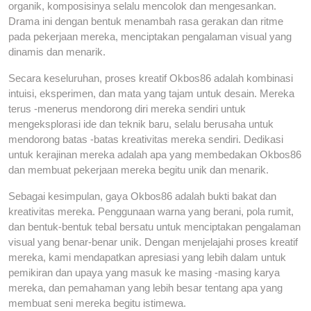
organik, komposisinya selalu mencolok dan mengesankan.
Drama ini dengan bentuk menambah rasa gerakan dan ritme
pada pekerjaan mereka, menciptakan pengalaman visual yang
dinamis dan menarik.
Secara keseluruhan, proses kreatif Okbos86 adalah kombinasi
intuisi, eksperimen, dan mata yang tajam untuk desain. Mereka
terus -menerus mendorong diri mereka sendiri untuk
mengeksplorasi ide dan teknik baru, selalu berusaha untuk
mendorong batas -batas kreativitas mereka sendiri. Dedikasi
untuk kerajinan mereka adalah apa yang membedakan Okbos86
dan membuat pekerjaan mereka begitu unik dan menarik.
Sebagai kesimpulan, gaya Okbos86 adalah bukti bakat dan
kreativitas mereka. Penggunaan warna yang berani, pola rumit,
dan bentuk-bentuk tebal bersatu untuk menciptakan pengalaman
visual yang benar-benar unik. Dengan menjelajahi proses kreatif
mereka, kami mendapatkan apresiasi yang lebih dalam untuk
pemikiran dan upaya yang masuk ke masing -masing karya
mereka, dan pemahaman yang lebih besar tentang apa yang
membuat seni mereka begitu istimewa.