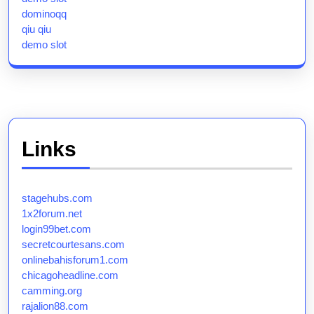
dominoqq
qiu qiu
demo slot
Links
stagehubs.com
1x2forum.net
login99bet.com
secretcourtesans.com
onlinebahisforum1.com
chicagoheadline.com
camming.org
rajalion88.com