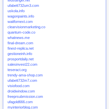
tedstanger.net
ufabett732um3.com
uskola.info
wagonpaints.info
waitfornext.com
clearvisionmarketing.co
quantum-code.co
whatnews.me
final-dream.com
finest-replica.net
gestioneinh.info
prosportdaily.net
salesinvest22.com
teseract.org
trendy-ama-shop.com
ufabett732m7.com
visiofood.com
droidwindow.com
freeprsubmission.com
ufagold666.com
myinteriorblog.com