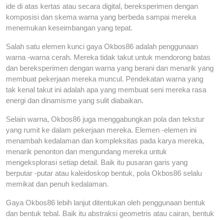
ide di atas kertas atau secara digital, bereksperimen dengan
komposisi dan skema warna yang berbeda sampai mereka
menemukan keseimbangan yang tepat.
Salah satu elemen kunci gaya Okbos86 adalah penggunaan
warna -warna cerah. Mereka tidak takut untuk mendorong batas
dan bereksperimen dengan warna yang berani dan menarik yang
membuat pekerjaan mereka muncul. Pendekatan warna yang
tak kenal takut ini adalah apa yang membuat seni mereka rasa
energi dan dinamisme yang sulit diabaikan.
Selain warna, Okbos86 juga menggabungkan pola dan tekstur
yang rumit ke dalam pekerjaan mereka. Elemen -elemen ini
menambah kedalaman dan kompleksitas pada karya mereka,
menarik penonton dan mengundang mereka untuk
mengeksplorasi setiap detail. Baik itu pusaran garis yang
berputar -putar atau kaleidoskop bentuk, pola Okbos86 selalu
memikat dan penuh kedalaman.
Gaya Okbos86 lebih lanjut ditentukan oleh penggunaan bentuk
dan bentuk tebal. Baik itu abstraksi geometris atau cairan, bentuk