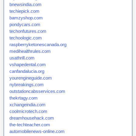
bnewsindia.com
techiepick.com
bamzyshop.com
pondycars.com
techonfutures.com
techoologic.com
raspberryketonescanada.org
medihealthrules.com
usathrill.com
vshapedental.com
canfandalucia.org
yourengineguide.com
nybreakings.com
outstationcabsservices.com
thekrtagy.com
xchangeindia.com
coolmicrotech.com
dreamhousehack.com
the-techteacher.com
automobilenews-online.com