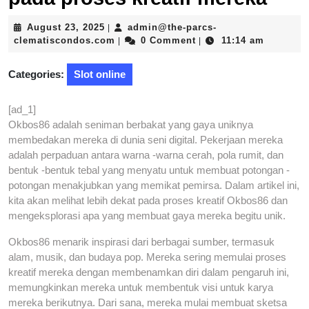
August
August 23, 2025
admin@the-parcs-
|
23,
admin@the-
clematiscondos.com
0 Comment
11:14 am
|
|
2025
parcs-
clematiscondos.com
Categories:
Slot online
[ad_1]
Okbos86 adalah seniman berbakat yang gaya uniknya
membedakan mereka di dunia seni digital. Pekerjaan mereka
adalah perpaduan antara warna -warna cerah, pola rumit, dan
bentuk -bentuk tebal yang menyatu untuk membuat potongan -
potongan menakjubkan yang memikat pemirsa. Dalam artikel ini,
kita akan melihat lebih dekat pada proses kreatif Okbos86 dan
mengeksplorasi apa yang membuat gaya mereka begitu unik.
Okbos86 menarik inspirasi dari berbagai sumber, termasuk
alam, musik, dan budaya pop. Mereka sering memulai proses
kreatif mereka dengan membenamkan diri dalam pengaruh ini,
memungkinkan mereka untuk membentuk visi untuk karya
mereka berikutnya. Dari sana, mereka mulai membuat sketsa