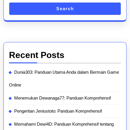
Search
Recent Posts
Dunia303: Panduan Utama Anda dalam Bermain Game
Online
Menemukan Dewanaga77: Panduan Komprehensif
Pengertian Jeniustoto: Panduan Komprehensif
Memahami Dewi4D: Panduan Komprehensif tentang