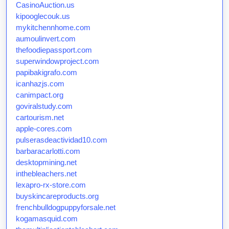
CasinoAuction.us
kipooglecouk.us
mykitchennhome.com
aumoulinvert.com
thefoodiepassport.com
superwindowproject.com
papibakigrafo.com
icanhazjs.com
canimpact.org
goviralstudy.com
cartourism.net
apple-cores.com
pulserasdeactividad10.com
barbaracarlotti.com
desktopmining.net
inthebleachers.net
lexapro-rx-store.com
buyskincareproducts.org
frenchbulldogpuppyforsale.net
kogamasquid.com