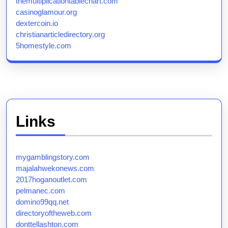
themultiplicationtablechart.com
casinoglamour.org
dextercoin.io
christianarticledirectory.org
5homestyle.com
Links
mygamblingstory.com
majalahwekonews.com
2017hoganoutlet.com
pelmanec.com
domino99qq.net
directoryoftheweb.com
donttellashton.com