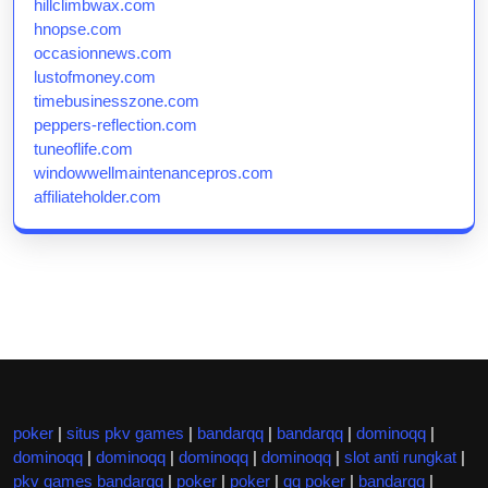
hillclimbwax.com
hnopse.com
occasionnews.com
lustofmoney.com
timebusinesszone.com
peppers-reflection.com
tuneoflife.com
windowwellmaintenancepros.com
affiliateholder.com
poker
|
situs pkv games
|
bandarqq
|
bandarqq
|
dominoqq
|
dominoqq
|
dominoqq
|
dominoqq
|
dominoqq
|
slot anti rungkat
|
pkv games bandarqq
|
poker
|
poker
|
qq poker
|
bandarqq
|