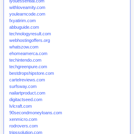
iyouessential.com
withloveamity.com
youlearncode.com
fxyatirim.com
abbuguide.com
technologyresult.com
webhostingoffers.org
whatszow.com
ehomeamerca.com
techintendo.com
techgreenpure.com
bestdropshipstore.com
cartelreviews.com
surfsway.com
nailartproduct.com
digitactseed.com
lvlcraft.com
90secondmoneyloans.com
xenmicro.com
rodrovers.com
tripssolution.com