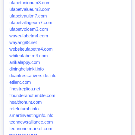
ufabetunionum3.com
ufabetvalueum3.com
ufabetvaultm7.com
ufabetvillageum7.com
ufabetvoicem3.com
waveufabetm4.com
wayang88.net
websiteufabetm4.com
whiteufabetm4.com
anikalappy.com
dininghelsinki.info
duanfrescariverside.info
etilerx.com
finestreplica.net
flounderandfumble.com
healthohunt.com
retefuturah.info
smartinvestinginfo.info
technewsalliance.com
technonetmarket.com