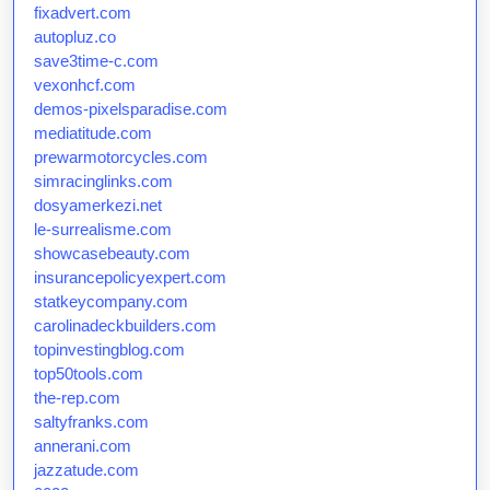
fixadvert.com
autopluz.co
save3time-c.com
vexonhcf.com
demos-pixelsparadise.com
mediatitude.com
prewarmotorcycles.com
simracinglinks.com
dosyamerkezi.net
le-surrealisme.com
showcasebeauty.com
insurancepolicyexpert.com
statkeycompany.com
carolinadeckbuilders.com
topinvestingblog.com
top50tools.com
the-rep.com
saltyfranks.com
annerani.com
jazzatude.com