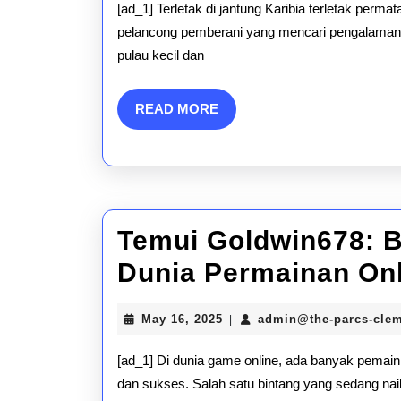
2025
[ad_1] Terletak di jantung Karibia terletak per
pelancong pemberani yang mencari pengalaman li
pulau kecil dan
READ
READ MORE
MORE
Temui Goldwin678: B
Dunia Permainan Onl
May
May 16, 2025
admin@the-parcs-cle
|
16,
2025
[ad_1] Di dunia game online, ada banyak pemain 
dan sukses. Salah satu bintang yang sedang n