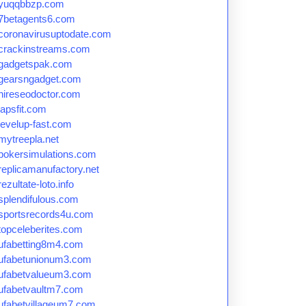
yuqqbbzp.com
7betagents6.com
coronavirusuptodate.com
crackinstreams.com
gadgetspak.com
gearsngadget.com
hireseodoctor.com
lapsfit.com
levelup-fast.com
mytreepla.net
pokersimulations.com
replicamanufactory.net
rezultate-loto.info
splendifulous.com
sportsrecords4u.com
topceleberites.com
ufabetting8m4.com
ufabetunionum3.com
ufabetvalueum3.com
ufabetvaultm7.com
ufabetvillageum7.com