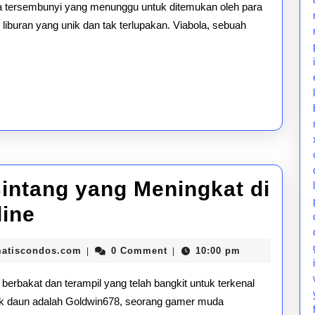
clematiscondos.com
mata tersembunyi yang menunggu untuk ditemukan oleh para
Permata
buran yang unik dan tak terlupakan. Viabola, sebuah
tersembunyi
di
Karibia
intang yang Meningkat di
Temui
ine
Goldwin678:
admin@the-
matiscondos.com
0 Comment
10:00 pm
|
|
Bintang
parcs-
clematiscondos.com
berbakat dan terampil yang telah bangkit untuk terkenal
yang
aik daun adalah Goldwin678, seorang gamer muda
Meningkat