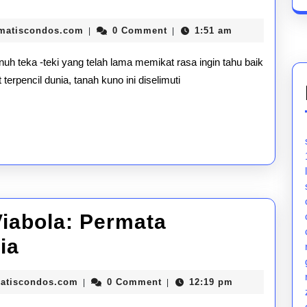
ahasia
admin@the-
matiscondos.com
0 Comment
1:51 am
|
|
osgacor:
parcs-
clematiscondos.com
uh teka -teki yang telah lama memikat rasa ingin tahu baik
pa
terpencil dunia, tanah kuno ini diselimuti
ang
erlu
nda
etahui
iabola: Permata
Temukan
ia
keajaiban
admin@the-
matiscondos.com
0 Comment
12:19 pm
|
|
Viabola:
parcs-