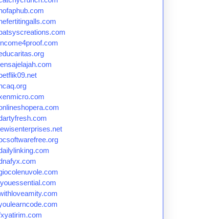
nofaphub.com
nefertitingalls.com
patsyscreations.com
income4proof.com
educaritas.org
lensajelajah.com
betflik09.net
ncaq.org
xenmicro.com
onlineshopera.com
dartyfresh.com
lewisenterprises.net
pcsoftwarefree.org
dailylinking.com
dnafyx.com
giocolenuvole.com
iyouessential.com
withloveamity.com
youlearncode.com
fxyatirim.com