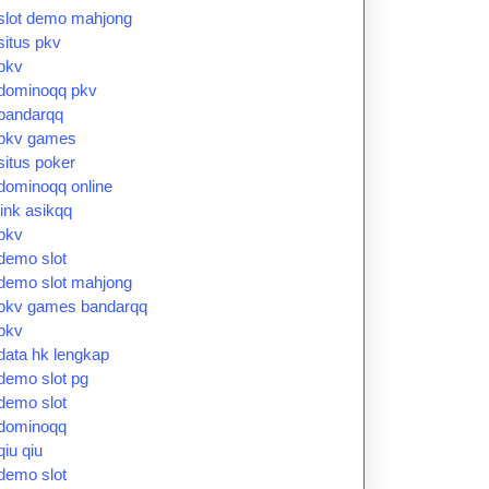
slot demo mahjong
situs pkv
pkv
dominoqq pkv
bandarqq
pkv games
situs poker
dominoqq online
link asikqq
pkv
demo slot
demo slot mahjong
pkv games bandarqq
pkv
data hk lengkap
demo slot pg
demo slot
dominoqq
qiu qiu
demo slot