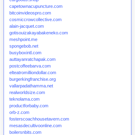
capetownacupuncture.com
bitcoinvideospro.com
cosmiccrowcollective.com
alain-jacquet.com
gotisouizakayabakeneko.com
meshpoint.me
spongebob.net
busyboxintl.com
auttayanratchapak.com
postcoffeebarva.com
elteatromilliondollar.com
burgerkingfranchise.org
vallarpadathamma.net
realworldsize.com
teknolama.com
productforbaby.com
orb-z.com
fosterscoachhousetavern.com
mesasdecultivoonline.com
boilersnbits.com