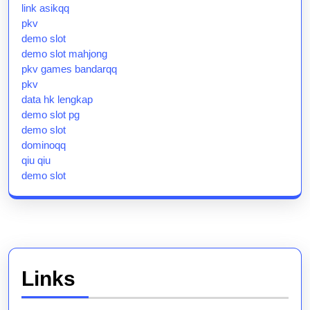
link asikqq
pkv
demo slot
demo slot mahjong
pkv games bandarqq
pkv
data hk lengkap
demo slot pg
demo slot
dominoqq
qiu qiu
demo slot
Links