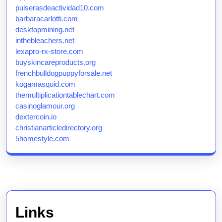
pulserasdeactividad10.com
barbaracarlotti.com
desktopmining.net
inthebleachers.net
lexapro-rx-store.com
buyskincareproducts.org
frenchbulldogpuppyforsale.net
kogamasquid.com
themultiplicationtablechart.com
casinoglamour.org
dextercoin.io
christianarticledirectory.org
5homestyle.com
Links