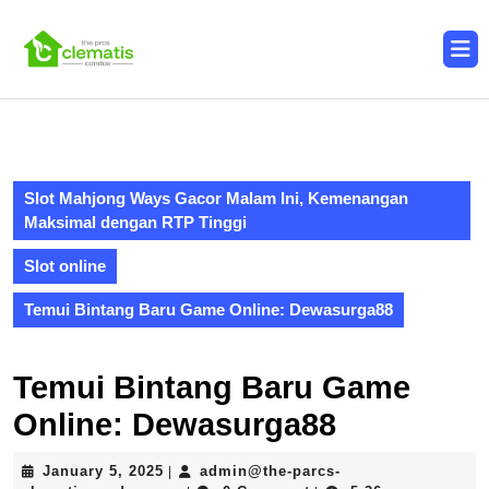
Skip
to
O
content
B
Skip
to
content
Slot Mahjong Ways Gacor Malam Ini, Kemenangan
Maksimal dengan RTP Tinggi
Slot online
Temui Bintang Baru Game Online: Dewasurga88
Temui Bintang Baru Game
Online: Dewasurga88
January
January 5, 2025
admin@the-parcs-
|