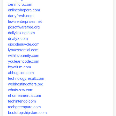
xenmicro.com
onlineshopera.com
dartyfresh.com
lewisenterprises.net
pcsoftwarefree.org
dailylinking.com
dnafyx.com
giocolenuvole.com
iyouessential.com
withloveamity.com
youlearncode.com
fxyatirim.com
abbuguide.com
technologyresult.com
webhostingoffers.org
whatszow.com
ehomeamerca.com
techintendo.com
techgreenpure.com
bestdropshipstore.com