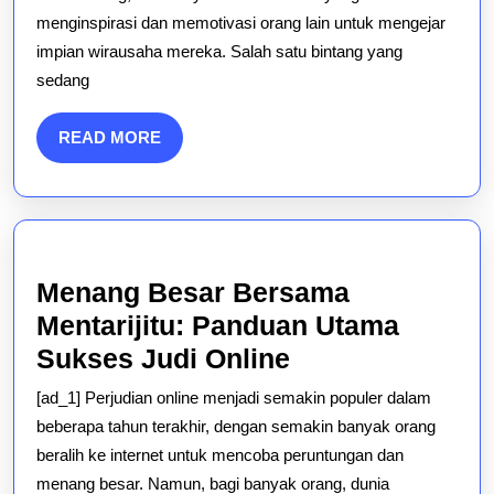
Jangkar55:
menginspirasi dan memotivasi orang lain untuk mengejar
impian wirausaha mereka. Salah satu bintang yang
bintang
sedang
yang
sedang
READ
READ MORE
naik
MORE
daun
di
pasar
online
Menang Besar Bersama
Mentarijitu: Panduan Utama
Menang
Sukses Judi Online
Besar
[ad_1] Perjudian online menjadi semakin populer dalam
Bersama
beberapa tahun terakhir, dengan semakin banyak orang
Mentarijitu:
beralih ke internet untuk mencoba peruntungan dan
menang besar. Namun, bagi banyak orang, dunia
Panduan