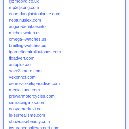
gizmobird.co.uk
mp3djsong.com
coursdanglaistoulouse.com
neptunuslex.com
auguri-di-natale.info
michelewatch.us
omega--watches.us
breitling-watches.us
tgarnettcentrallautoads.com
fixadvert.com
autopluz.co
save3time-c.com
vexonhcf.com
demos-pixelsparadise.com
mediatitude.com
prewarmotorcycles.com
simracinglinks.com
dosyamerkezi.net
le-surrealisme.com
showcasebeauty.com
insurancepolicyexpert.com