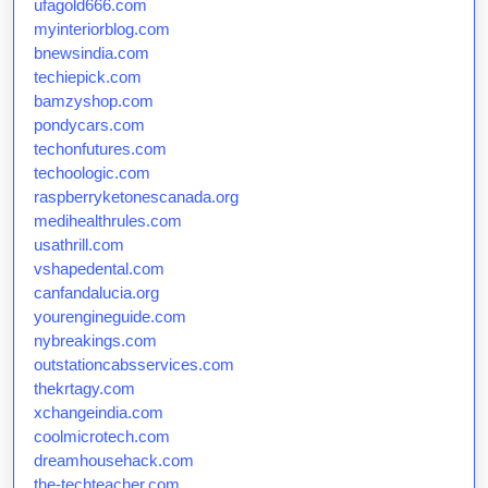
ufagold666.com
myinteriorblog.com
bnewsindia.com
techiepick.com
bamzyshop.com
pondycars.com
techonfutures.com
techoologic.com
raspberryketonescanada.org
medihealthrules.com
usathrill.com
vshapedental.com
canfandalucia.org
yourengineguide.com
nybreakings.com
outstationcabsservices.com
thekrtagy.com
xchangeindia.com
coolmicrotech.com
dreamhousehack.com
the-techteacher.com