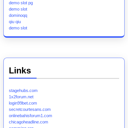
demo slot pg
demo slot
dominoqq
qiu qiu
demo slot
Links
stagehubs.com
1x2forum.net
login99bet.com
secretcourtesans.com
onlinebahisforum1.com
chicagoheadline.com