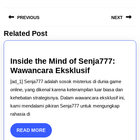
Post
PREVIOUS
NEXT
navigation
Related Post
Previous
Next
post:
post:
Inside the Mind of Senja777:
Inside
Wawancara Eksklusif
the
[ad_1] Senja777 adalah sosok misterius di dunia game
Mind
online, yang dikenal karena keterampilan luar biasa dan
of
kehebatan strategisnya. Dalam wawancara eksklusif ini,
kami mendalami pikiran Senja777 untuk mengungkap
Senja777:
rahasia di
Wawancara
Eksklusif
READ
READ MORE
MORE