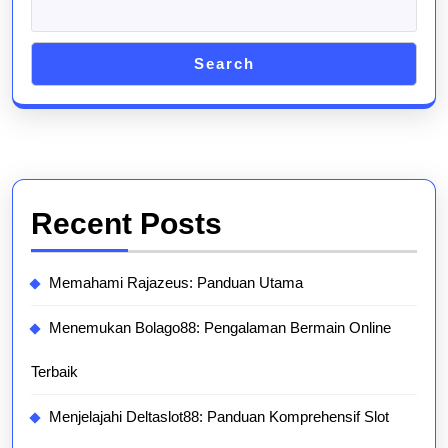
Search
Recent Posts
Memahami Rajazeus: Panduan Utama
Menemukan Bolago88: Pengalaman Bermain Online
Terbaik
Menjelajahi Deltaslot88: Panduan Komprehensif Slot