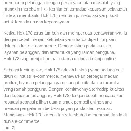
membantu pelanggan dengan pertanyaan atau masalah yang
mungkin mereka miliki. Komitmen terhadap kepuasan pelanggan
ini telah membantu Hoki178 membangun reputasi yang kuat
untuk keandalan dan kepercayaan.
Ketika Hoki178 terus tumbuh dan memperluas penawarannya, ia
dengan cepat menjadi kekuatan yang harus diperhitungkan
dalam industri e-commerce. Dengan fokus pada kualitas,
layanan pelanggan, dan antarmuka yang ramah pengguna,
Hoki178 siap menjadi pemain utama di dunia belanja online.
Sebagai kesimpulan, Hoki178 adalah bintang yang sedang naik
daun di industri e-commerce, menawarkan berbagai macam
produk, layanan pelanggan yang sangat baik, dan antarmuka
yang ramah pengguna. Dengan komitmennya terhadap kualitas
dan kepuasan pelanggan, Hoki178 dengan cepat mendapatkan
reputasi sebagai pilihan utama untuk pembeli online yang
mencari pengalaman berbelanja yang andal dan nyaman.
Mengawasi Hoki178 karena terus tumbuh dan membuat tanda di
dunia e-commerce.
[ad_2]