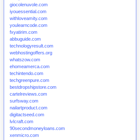
giocolenuvole.com
iyouessential.com
withloveamity.com
youlearncode.com
fxyatirim.com
abbuguide.com
technologyresult.com
webhostingoffers.org
whatszow.com
ehomeamerca.com
techintendo.com
techgreenpure.com
bestdropshipstore.com
cartelreviews.com
surfsway.com
nailartproduct.com
digitactseed.com
lvlcraft.com
90secondmoneyloans.com
xenmicro.com