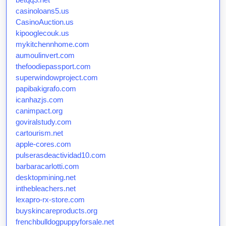
casinoloans5.us
CasinoAuction.us
kipooglecouk.us
mykitchennhome.com
aumoulinvert.com
thefoodiepassport.com
superwindowproject.com
papibakigrafo.com
icanhazjs.com
canimpact.org
goviralstudy.com
cartourism.net
apple-cores.com
pulserasdeactividad10.com
barbaracarlotti.com
desktopmining.net
inthebleachers.net
lexapro-rx-store.com
buyskincareproducts.org
frenchbulldogpuppyforsale.net