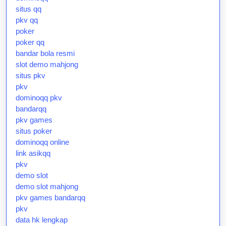
situs qq
pkv qq
poker
poker qq
bandar bola resmi
slot demo mahjong
situs pkv
pkv
dominoqq pkv
bandarqq
pkv games
situs poker
dominoqq online
link asikqq
pkv
demo slot
demo slot mahjong
pkv games bandarqq
pkv
data hk lengkap