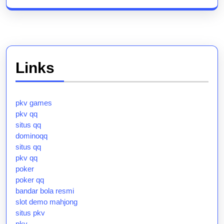
Links
pkv games
pkv qq
situs qq
dominoqq
situs qq
pkv qq
poker
poker qq
bandar bola resmi
slot demo mahjong
situs pkv
pkv