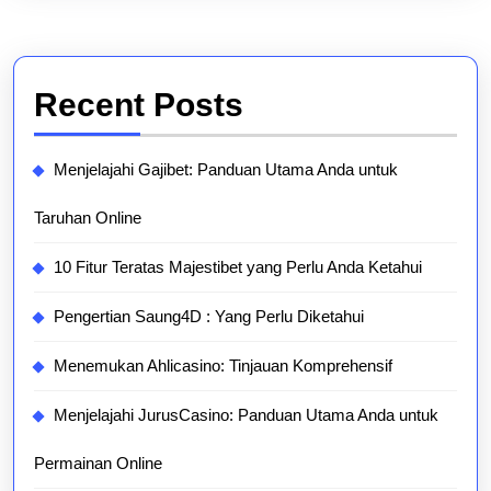
Recent Posts
Menjelajahi Gajibet: Panduan Utama Anda untuk
Taruhan Online
10 Fitur Teratas Majestibet yang Perlu Anda Ketahui
Pengertian Saung4D : Yang Perlu Diketahui
Menemukan Ahlicasino: Tinjauan Komprehensif
Menjelajahi JurusCasino: Panduan Utama Anda untuk
Permainan Online