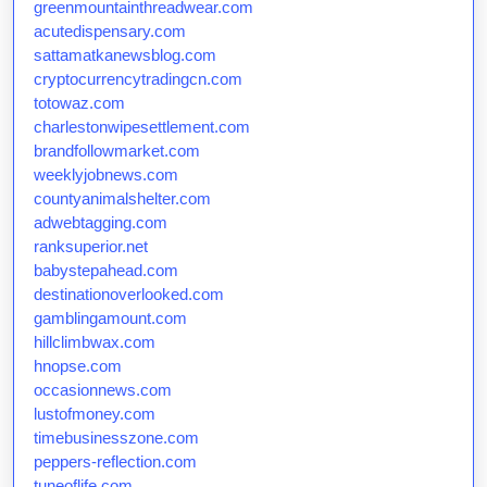
greenmountainthreadwear.com
acutedispensary.com
sattamatkanewsblog.com
cryptocurrencytradingcn.com
totowaz.com
charlestonwipesettlement.com
brandfollowmarket.com
weeklyjobnews.com
countyanimalshelter.com
adwebtagging.com
ranksuperior.net
babystepahead.com
destinationoverlooked.com
gamblingamount.com
hillclimbwax.com
hnopse.com
occasionnews.com
lustofmoney.com
timebusinesszone.com
peppers-reflection.com
tuneoflife.com