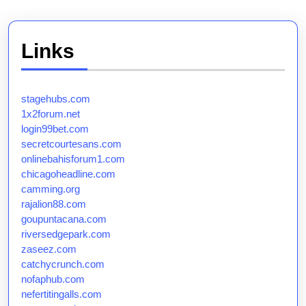
Links
stagehubs.com
1x2forum.net
login99bet.com
secretcourtesans.com
onlinebahisforum1.com
chicagoheadline.com
camming.org
rajalion88.com
goupuntacana.com
riversedgepark.com
zaseez.com
catchycrunch.com
nofaphub.com
nefertitingalls.com