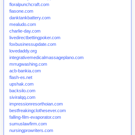
floralpunchcraft.com
fiasone.com
danktankbattery.com
mealudo.com
charlie-day.com
livedirectbettingpoker.com
foxbusinessupdate.com
lovedaddy.org
integrativemedicalmassageplano.com
mrrugwashing.com
acb-bankia.com
flash-es.net
upshak.com
backsilo.com
siviralqq.com
impressionresorthoian.com
bestfreakingclothesever.com
falling-film-evaporator.com
sumuslawfirm.com
nursingprowriters.com