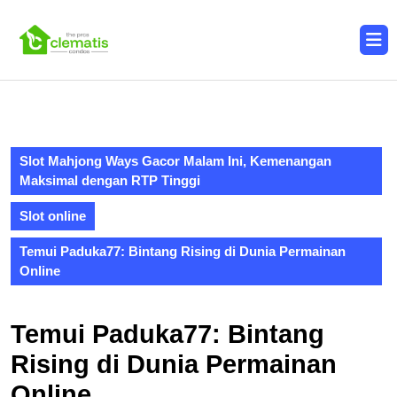
Skip
to
O
content
B
Skip
to
content
Slot Mahjong Ways Gacor Malam Ini, Kemenangan
Maksimal dengan RTP Tinggi
Slot online
Temui Paduka77: Bintang Rising di Dunia Permainan
Online
Temui Paduka77: Bintang
Rising di Dunia Permainan
Online