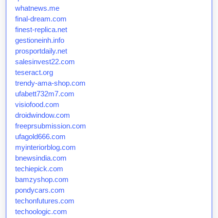
whatnews.me
final-dream.com
finest-replica.net
gestioneinh.info
prosportdaily.net
salesinvest22.com
teseract.org
trendy-ama-shop.com
ufabett732m7.com
visiofood.com
droidwindow.com
freeprsubmission.com
ufagold666.com
myinteriorblog.com
bnewsindia.com
techiepick.com
bamzyshop.com
pondycars.com
techonfutures.com
techoologic.com