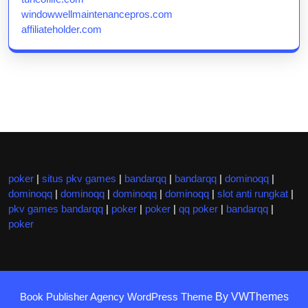
windowwellmaintenancepros.com
affiliateholder.com
poker
|
situs pkv games
|
bandarqq
|
bandarqq
|
dominoqq
|
dominoqq
|
dominoqq
|
dominoqq
|
dominoqq
|
slot anti rungkat
|
pkv games bandarqq
|
poker
|
poker
|
qq poker
|
bandarqq
|
poker
Book Publisher Agency WordPress Theme
By VWThemes