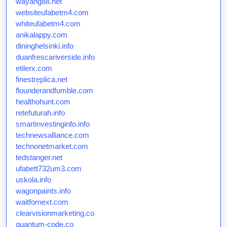
wayang88.net
websiteufabetm4.com
whiteufabetm4.com
anikalappy.com
dininghelsinki.info
duanfrescariverside.info
etilerx.com
finestreplica.net
flounderandfumble.com
healthohunt.com
retefuturah.info
smartinvestinginfo.info
technewsalliance.com
technonetmarket.com
tedstanger.net
ufabett732um3.com
uskola.info
wagonpaints.info
waitfornext.com
clearvisionmarketing.co
quantum-code.co