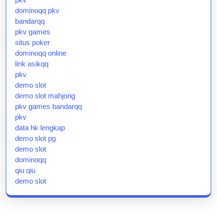
dominoqq pkv
bandarqq
pkv games
situs poker
dominoqq online
link asikqq
pkv
demo slot
demo slot mahjong
pkv games bandarqq
pkv
data hk lengkap
demo slot pg
demo slot
dominoqq
qiu qiu
demo slot