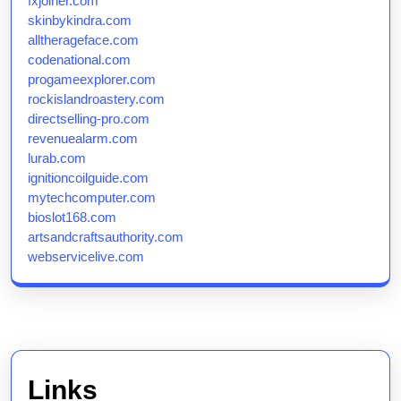
fxjoiner.com
skinbykindra.com
alltherageface.com
codenational.com
progameexplorer.com
rockislandroastery.com
directselling-pro.com
revenuealarm.com
lurab.com
ignitioncoilguide.com
mytechcomputer.com
bioslot168.com
artsandcraftsauthority.com
webservicelive.com
Links