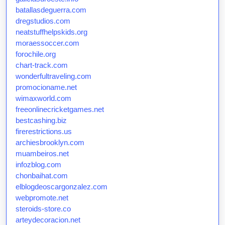
batallasdeguerra.com
dregstudios.com
neatstuffhelpskids.org
moraessoccer.com
forochile.org
chart-track.com
wonderfultraveling.com
promocioname.net
wimaxworld.com
freeonlinecricketgames.net
bestcashing.biz
firerestrictions.us
archiesbrooklyn.com
muambeiros.net
infozblog.com
chonbaihat.com
elblogdeoscargonzalez.com
webpromote.net
steroids-store.co
arteydecoracion.net