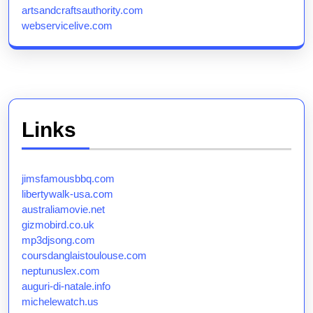
artsandcraftsauthority.com
webservicelive.com
Links
jimsfamousbbq.com
libertywalk-usa.com
australiamovie.net
gizmobird.co.uk
mp3djsong.com
coursdanglaistoulouse.com
neptunuslex.com
auguri-di-natale.info
michelewatch.us