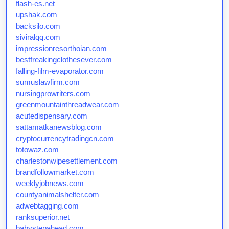
flash-es.net
upshak.com
backsilo.com
siviralqq.com
impressionresorthoian.com
bestfreakingclothesever.com
falling-film-evaporator.com
sumuslawfirm.com
nursingprowriters.com
greenmountainthreadwear.com
acutedispensary.com
sattamatkanewsblog.com
cryptocurrencytradingcn.com
totowaz.com
charlestonwipesettlement.com
brandfollowmarket.com
weeklyjobnews.com
countyanimalshelter.com
adwebtagging.com
ranksuperior.net
babystepahead.com