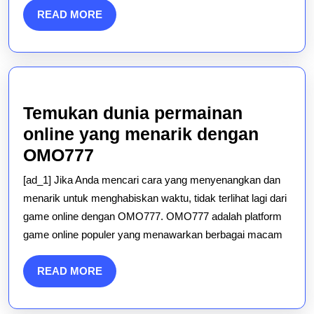
dengan
READ
READ MORE
QQ8821
MORE
Temukan dunia permainan
online yang menarik dengan
Temukan
OMO777
dunia
[ad_1] Jika Anda mencari cara yang menyenangkan dan
permainan
menarik untuk menghabiskan waktu, tidak terlihat lagi dari
online
game online dengan OMO777. OMO777 adalah platform
game online populer yang menawarkan berbagai macam
yang
menarik
READ
READ MORE
dengan
MORE
OMO777