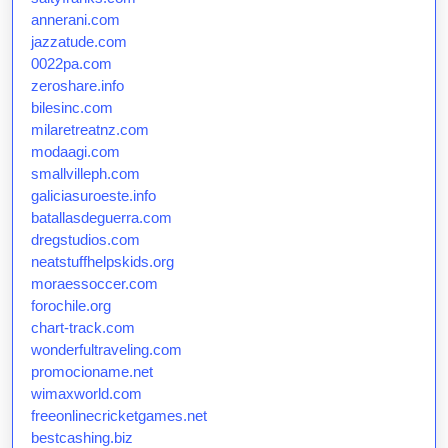
annerani.com
jazzatude.com
0022pa.com
zeroshare.info
bilesinc.com
milaretreatnz.com
modaagi.com
smallvilleph.com
galiciasuroeste.info
batallasdeguerra.com
dregstudios.com
neatstuffhelpskids.org
moraessoccer.com
forochile.org
chart-track.com
wonderfultraveling.com
promocioname.net
wimaxworld.com
freeonlinecricketgames.net
bestcashing.biz