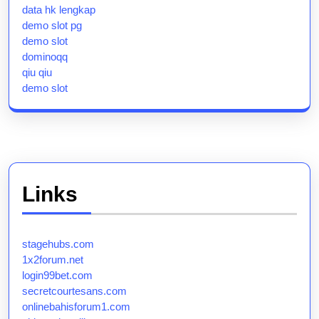
data hk lengkap
demo slot pg
demo slot
dominoqq
qiu qiu
demo slot
Links
stagehubs.com
1x2forum.net
login99bet.com
secretcourtesans.com
onlinebahisforum1.com