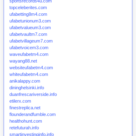
sportsrecords4u.com
topceleberites.com
ufabetting8m4.com
ufabetunionum3.com
ufabetvalueum3.com
ufabetvaultm7.com
ufabetvillageum7.com
ufabetvoicem3.com
waveufabetm4.com
wayang88.net
websiteufabetm4.com
whiteufabetm4.com
anikalappy.com
dininghelsinki.info
duanfrescariverside.info
etilerx.com
finestreplica.net
flounderandfumble.com
healthohunt.com
retefuturah.info
smartinvestinginfo.info