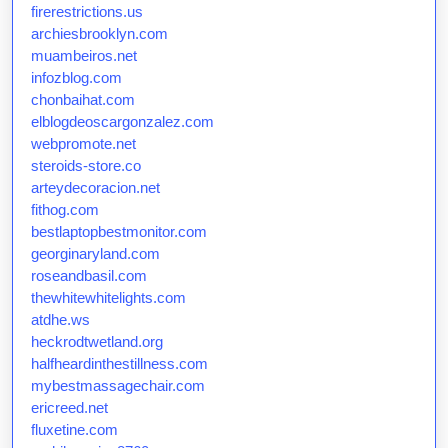
firerestrictions.us
archiesbrooklyn.com
muambeiros.net
infozblog.com
chonbaihat.com
elblogdeoscargonzalez.com
webpromote.net
steroids-store.co
arteydecoracion.net
fithog.com
bestlaptopbestmonitor.com
georginaryland.com
roseandbasil.com
thewhitewhitelights.com
atdhe.ws
heckrodtwetland.org
halfheardinthestillness.com
mybestmassagechair.com
ericreed.net
fluxetine.com