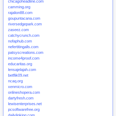
chicagoheadline.com
camming.org
rajalion88.com
goupuntacana.com
riversedgepark.com
zaseez.com
catchycrunch.com
nofaphub.com
nefertitingalls.com
patsyscreations.com
income4proof.com
educaritas.org
lensajelajah.com
betflik09.net
ncaq.org
xenmicro.com
onlineshopera.com
dartyfresh.com
lewisenterprises.net
pcsoftwarefree.org
dailylinking.com