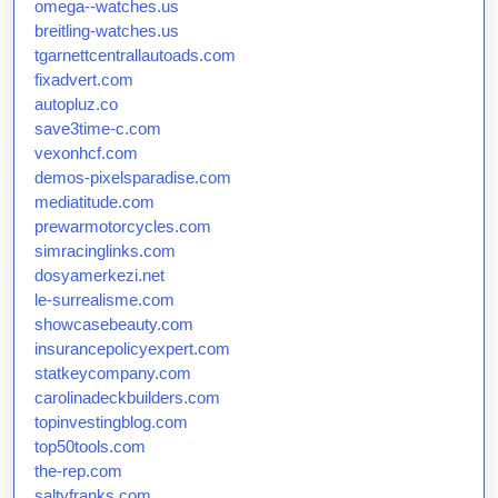
omega--watches.us
breitling-watches.us
tgarnettcentrallautoads.com
fixadvert.com
autopluz.co
save3time-c.com
vexonhcf.com
demos-pixelsparadise.com
mediatitude.com
prewarmotorcycles.com
simracinglinks.com
dosyamerkezi.net
le-surrealisme.com
showcasebeauty.com
insurancepolicyexpert.com
statkeycompany.com
carolinadeckbuilders.com
topinvestingblog.com
top50tools.com
the-rep.com
saltyfranks.com