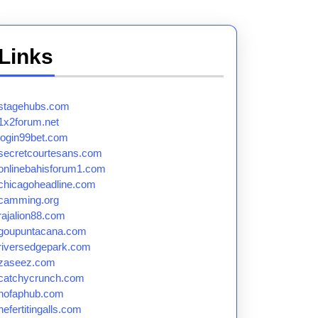
Links
stagehubs.com
1x2forum.net
login99bet.com
secretcourtesans.com
onlinebahisforum1.com
chicagoheadline.com
camming.org
rajalion88.com
goupuntacana.com
riversedgepark.com
zaseez.com
catchycrunch.com
nofaphub.com
nefertitingalls.com