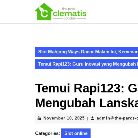
Skip
to
content
Skip
to
content
Slot Mahjong Ways Gacor Malam Ini, Kemena
Temui Rapi123: Guru Inovasi yang Mengubah L
Temui Rapi123: G
Mengubah Lanskap
November
November 10, 2025
admin@the-parcs-
|
10,
2025
Categories:
Slot online