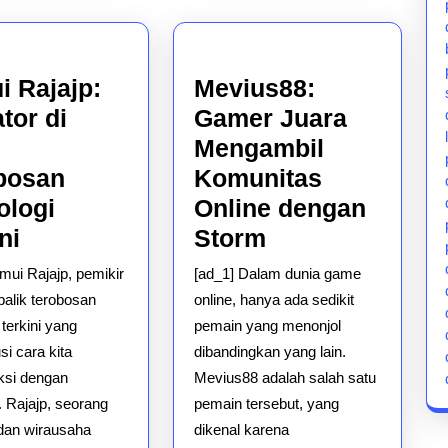
post:
i Rajajp:
Mevius88:
tor di
Gamer Juara
k
Mengambil
bosan
Komunitas
ologi
Online dengan
Temui
Mevius88:
ni
Storm
Rajajp:
Gamer
mui Rajajp, pemikir
[ad_1] Dalam dunia game
Inovator
Juara
i balik terobosan
online, hanya ada sedikit
di
Mengambil
 terkini yang
pemain yang menonjol
i cara kita
Balik
dibandingkan yang lain.
Komunitas
aksi dengan
Mevius88 adalah salah satu
Terobosan
Online
. Rajajp, seorang
pemain tersebut, yang
Teknologi
dengan
 dan wirausaha
dikenal karena
Terkini
Storm