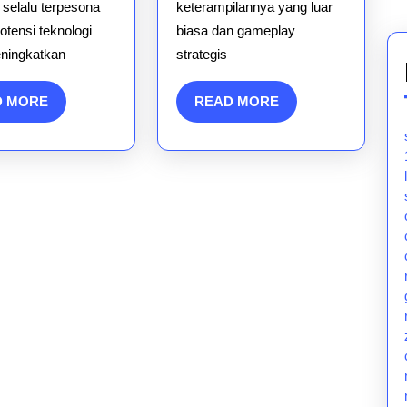
 selalu terpesona
keterampilannya yang luar
otensi teknologi
biasa dan gameplay
ningkatkan
strategis
READ
READ
D MORE
READ MORE
MORE
MORE