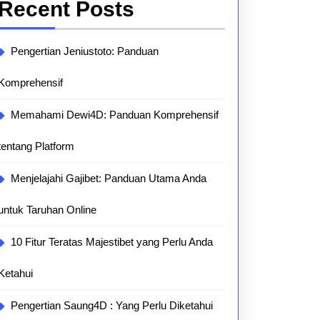
Recent Posts
Pengertian Jeniustoto: Panduan
Komprehensif
Memahami Dewi4D: Panduan Komprehensif
tentang Platform
Menjelajahi Gajibet: Panduan Utama Anda
untuk Taruhan Online
10 Fitur Teratas Majestibet yang Perlu Anda
Ketahui
Pengertian Saung4D : Yang Perlu Diketahui