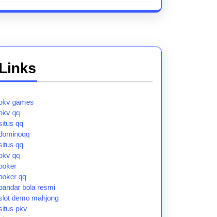
Links
pkv games
pkv qq
situs qq
dominoqq
situs qq
pkv qq
poker
poker qq
bandar bola resmi
slot demo mahjong
situs pkv