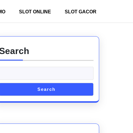
MO
SLOT ONLINE
SLOT GACOR
Search
Search