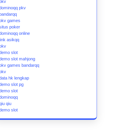
pkv
dominoqq pkv
bandarqq
pkv games
situs poker
dominoqq online
link asikqq
pkv
demo slot
demo slot mahjong
pkv games bandarqq
pkv
data hk lengkap
demo slot pg
demo slot
dominoqq
qiu qiu
demo slot