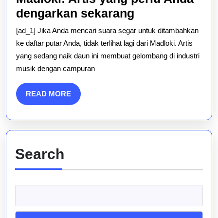
Madloki:
dengarkan sekarang
Artis
[ad_1] Jika Anda mencari suara segar untuk ditambahkan
yang
ke daftar putar Anda, tidak terlihat lagi dari Madloki. Artis
perlu
yang sedang naik daun ini membuat gelombang di industri
musik dengan campuran
Anda
dengarkan
READ
READ MORE
sekarang
MORE
Search