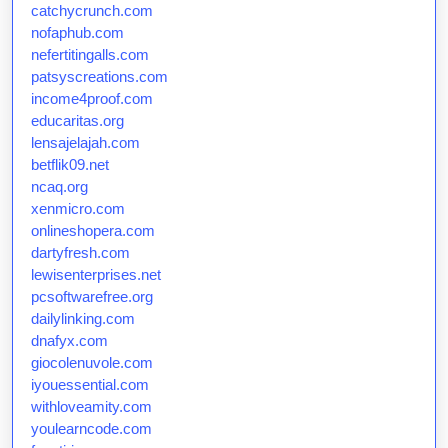
catchycrunch.com
nofaphub.com
nefertitingalls.com
patsyscreations.com
income4proof.com
educaritas.org
lensajelajah.com
betflik09.net
ncaq.org
xenmicro.com
onlineshopera.com
dartyfresh.com
lewisenterprises.net
pcsoftwarefree.org
dailylinking.com
dnafyx.com
giocolenuvole.com
iyouessential.com
withloveamity.com
youlearncode.com