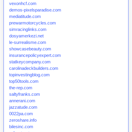
vexonhcf.com
demos-pixelsparadise.com
mediatitude.com
prewarmotorcycles.com
simracinglinks.com
dosyamerkezi.net
le-surrealisme.com
showcasebeauty.com
insurancepolicyexpert.com
statkeycompany.com
carolinadeckbuilders.com
topinvestingblog.com
top50tools.com
the-rep.com
saltyfranks.com
annerani.com
jazzatude.com
0022pa.com
zeroshare.info
bilesinc.com