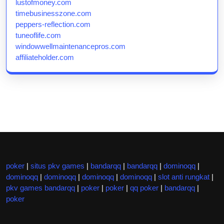
lustofmoney.com
timebusinesszone.com
peppers-reflection.com
tuneoflife.com
windowwellmaintenancepros.com
affiliateholder.com
poker
|
situs pkv games
|
bandarqq
|
bandarqq
|
dominoqq
|
dominoqq
|
dominoqq
|
dominoqq
|
dominoqq
|
slot anti rungkat
|
pkv games bandarqq
|
poker
|
poker
|
qq poker
|
bandarqq
|
poker