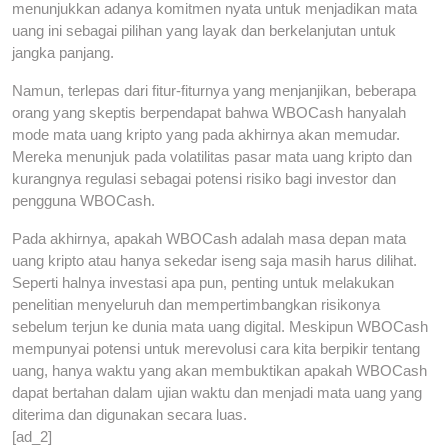
menunjukkan adanya komitmen nyata untuk menjadikan mata
uang ini sebagai pilihan yang layak dan berkelanjutan untuk
jangka panjang.
Namun, terlepas dari fitur-fiturnya yang menjanjikan, beberapa
orang yang skeptis berpendapat bahwa WBOCash hanyalah
mode mata uang kripto yang pada akhirnya akan memudar.
Mereka menunjuk pada volatilitas pasar mata uang kripto dan
kurangnya regulasi sebagai potensi risiko bagi investor dan
pengguna WBOCash.
Pada akhirnya, apakah WBOCash adalah masa depan mata
uang kripto atau hanya sekedar iseng saja masih harus dilihat.
Seperti halnya investasi apa pun, penting untuk melakukan
penelitian menyeluruh dan mempertimbangkan risikonya
sebelum terjun ke dunia mata uang digital. Meskipun WBOCash
mempunyai potensi untuk merevolusi cara kita berpikir tentang
uang, hanya waktu yang akan membuktikan apakah WBOCash
dapat bertahan dalam ujian waktu dan menjadi mata uang yang
diterima dan digunakan secara luas.
[ad_2]