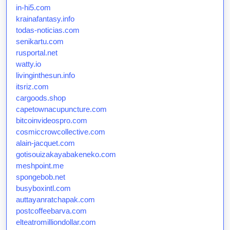
in-hi5.com
krainafantasy.info
todas-noticias.com
senikartu.com
rusportal.net
watty.io
livinginthesun.info
itsriz.com
cargoods.shop
capetownacupuncture.com
bitcoinvideospro.com
cosmiccrowcollective.com
alain-jacquet.com
gotisouizakayabakeneko.com
meshpoint.me
spongebob.net
busyboxintl.com
auttayanratchapak.com
postcoffeebarva.com
elteatromilliondollar.com