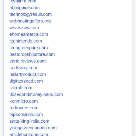
fxyatirim.com
abbuguide.com
technologyresult.com
webhostingoffers.org
whatszow.com
ehomeamerca.com
techintendo.com
techgreenpure.com
bestdropshipstore.com
cartelreviews.com
surfsway.com
nailartproduct.com
digitactseed.com
lvlcraft.com
90secondmoneyloans.com
xenmicro.com
rodrovers.com
tripssolution.com
satta-king-india.com
yukigassencanada.com
articlehorizone.com