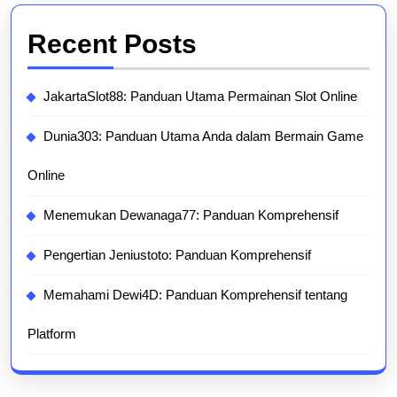
Recent Posts
JakartaSlot88: Panduan Utama Permainan Slot Online
Dunia303: Panduan Utama Anda dalam Bermain Game
Online
Menemukan Dewanaga77: Panduan Komprehensif
Pengertian Jeniustoto: Panduan Komprehensif
Memahami Dewi4D: Panduan Komprehensif tentang
Platform