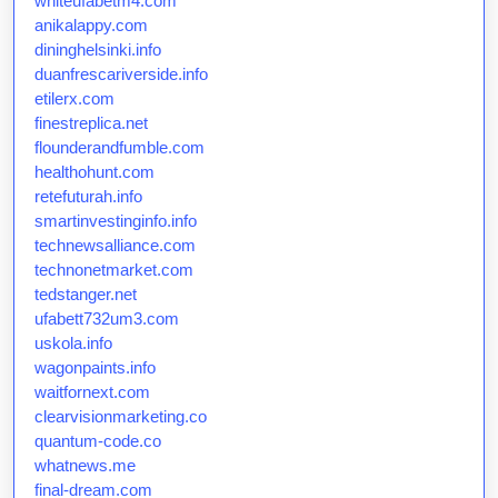
whiteufabetm4.com
anikalappy.com
dininghelsinki.info
duanfrescariverside.info
etilerx.com
finestreplica.net
flounderandfumble.com
healthohunt.com
retefuturah.info
smartinvestinginfo.info
technewsalliance.com
technonetmarket.com
tedstanger.net
ufabett732um3.com
uskola.info
wagonpaints.info
waitfornext.com
clearvisionmarketing.co
quantum-code.co
whatnews.me
final-dream.com