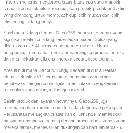
ini terus-menerus mendorong batas-batas apa yang mungkin
terjadi di dunia teknologi, menciptakan produk-produk mutakhir
yang dirancang untuk membuat hidup lebih mudah dan lebih
efisien bagi pelanggannya.
Salah satu bidang di mana Gacor268 membuat dampak yang
signifikan adalah di bidang kecerdasan buatan. Solusi yang
digerakkan oleh AI perusahaan merevolusi cara bisnis
beroperasi, membantu mereka merampingkan proses mereka
dan meningkatkan efisiensi mereka secara keseluruhan.
Area lain di mana Gacor268 unggul adalah di dunia realitas
virtual. Teknologi VR perusahaan mengubah cara orang
berinteraksi dengan dunia digital, menciptakan pengalaman
mendalam yang dulunya dianggap mustahil.
Selain produk dan layanan inovatifnya, Gacor268 juga
membanggakan komitmennya terhadap kepuasan pelanggan.
Perusahaan melangkah di atas dan di luar untuk memastikan
bahwa pelanggannya senang dengan produk dan layanan yang
mereka terima, menawarkan dukungan dan bantuan terbaik di