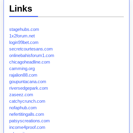
Links
stagehubs.com
1x2forum.net
login99bet.com
secretcourtesans.com
onlinebahisforum1.com
chicagoheadline.com
camming.org
rajalion88.com
goupuntacana.com
riversedgepark.com
zaseez.com
catchycrunch.com
nofaphub.com
nefertitingalls.com
patsyscreations.com
income4proof.com