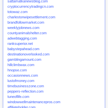
sattamatkanewsblog.com
cryptocurrencytradingcn.com
totowaz.com
charlestonwipesettlement.com
brandfollowmarket.com
weeklyjobnews.com
countyanimalshelter.com
adwebtagging.com
ranksuperior.net
babystepahead.com
destinationoverlooked.com
gamblingamount.com
hillclimbwax.com
hnopse.com
occasionnews.com
lustofmoney.com
timebusinesszone.com
peppers-reflection.com
tuneoflife.com
windowwellmaintenancepros.com
affiliateholder.com