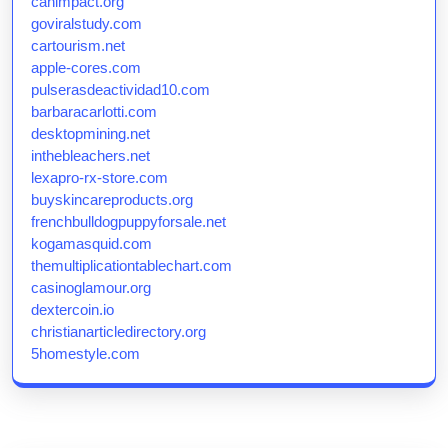
canimpact.org
goviralstudy.com
cartourism.net
apple-cores.com
pulserasdeactividad10.com
barbaracarlotti.com
desktopmining.net
inthebleachers.net
lexapro-rx-store.com
buyskincareproducts.org
frenchbulldogpuppyforsale.net
kogamasquid.com
themultiplicationtablechart.com
casinoglamour.org
dextercoin.io
christianarticledirectory.org
5homestyle.com