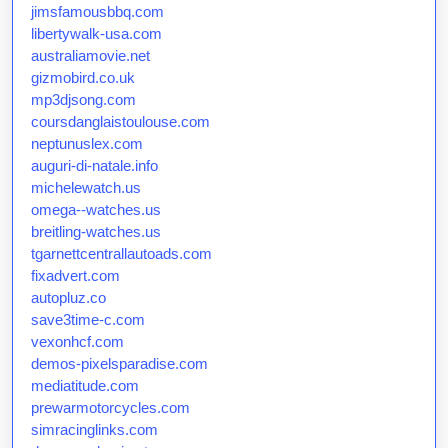
jimsfamousbbq.com
libertywalk-usa.com
australiamovie.net
gizmobird.co.uk
mp3djsong.com
coursdanglaistoulouse.com
neptunuslex.com
auguri-di-natale.info
michelewatch.us
omega--watches.us
breitling-watches.us
tgarnettcentrallautoads.com
fixadvert.com
autopluz.co
save3time-c.com
vexonhcf.com
demos-pixelsparadise.com
mediatitude.com
prewarmotorcycles.com
simracinglinks.com