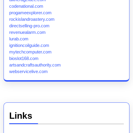
codenational.com
progameexplorer.com
rockislandroastery.com
directselling-pro.com
revenuealarm.com
lurab.com
ignitioncoilguide.com
mytechcomputer.com
bioslot168.com
artsandcraftsauthority.com
webservicelive.com
Links