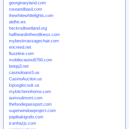
georginaryland.com
roseandbasil.com
thewhitewhitelights.com
atdhe.ws
heckrodtwetland.org
halfheardinthestillness.com
mybestmassagechair.com
ericreed.net
fluxetine.com
mobilecasino8760.com
betqq3.net
casinoloans5.us
CasinoAuction.us
kipooglecouk.us
mykitchennhome.com
aumoulinvert.com
thefoodiepassport.com
superwindowproject.com
papibakigrafo.com
icanhazjs.com