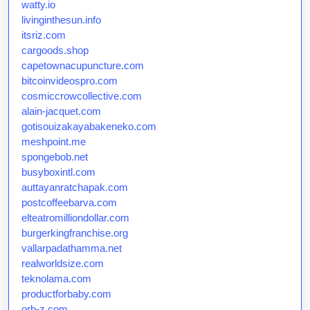
watty.io
livinginthesun.info
itsriz.com
cargoods.shop
capetownacupuncture.com
bitcoinvideospro.com
cosmiccrowcollective.com
alain-jacquet.com
gotisouizakayabakeneko.com
meshpoint.me
spongebob.net
busyboxintl.com
auttayanratchapak.com
postcoffeebarva.com
elteatromilliondollar.com
burgerkingfranchise.org
vallarpadathamma.net
realworldsize.com
teknolama.com
productforbaby.com
orb-z.com