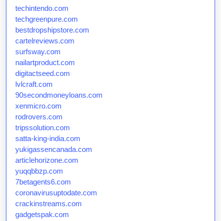
techintendo.com
techgreenpure.com
bestdropshipstore.com
cartelreviews.com
surfsway.com
nailartproduct.com
digitactseed.com
lvlcraft.com
90secondmoneyloans.com
xenmicro.com
rodrovers.com
tripssolution.com
satta-king-india.com
yukigassencanada.com
articlehorizone.com
yuqqbbzp.com
7betagents6.com
coronavirusuptodate.com
crackinstreams.com
gadgetspak.com