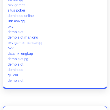
pkv games
situs poker
dominoqq online
link asikqq
pkv
demo slot
demo slot mahjong
pkv games bandarqq
pkv
data hk lengkap
demo slot pg
demo slot
dominoqq
qiu qiu
demo slot