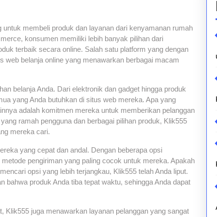
rang untuk membeli produk dan layanan dari kenyamanan rumah
erce, konsumen memiliki lebih banyak pilihan dari
k terbaik secara online. Salah satu platform yang dengan
itus web belanja online yang menawarkan berbagai macam
an belanja Anda. Dari elektronik dan gadget hingga produk
a yang Anda butuhkan di situs web mereka. Apa yang
 lainnya adalah komitmen mereka untuk memberikan pelanggan
yang ramah pengguna dan berbagai pilihan produk, Klik555
g mereka cari.
 mereka yang cepat dan andal. Dengan beberapa opsi
h metode pengiriman yang paling cocok untuk mereka. Apakah
cari opsi yang lebih terjangkau, Klik555 telah Anda liput.
n bahwa produk Anda tiba tepat waktu, sehingga Anda dapat
pat, Klik555 juga menawarkan layanan pelanggan yang sangat