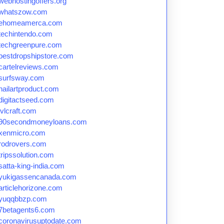
webhostingoffers.org
whatszow.com
ehomeamerca.com
techintendo.com
techgreenpure.com
bestdropshipstore.com
cartelreviews.com
surfsway.com
nailartproduct.com
digitactseed.com
lvlcraft.com
90secondmoneyloans.com
xenmicro.com
rodrovers.com
tripssolution.com
satta-king-india.com
yukigassencanada.com
articlehorizone.com
yuqqbbzp.com
7betagents6.com
coronavirusuptodate.com