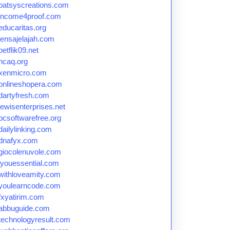
patsyscreations.com
income4proof.com
educaritas.org
lensajelajah.com
betflik09.net
ncaq.org
xenmicro.com
onlineshopera.com
dartyfresh.com
lewisenterprises.net
pcsoftwarefree.org
dailylinking.com
dnafyx.com
giocolenuvole.com
iyouessential.com
withloveamity.com
youlearncode.com
fxyatirim.com
abbuguide.com
technologyresult.com