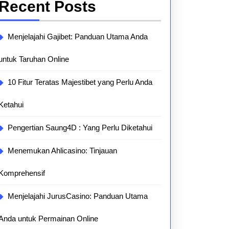
Recent Posts
Menjelajahi Gajibet: Panduan Utama Anda
untuk Taruhan Online
10 Fitur Teratas Majestibet yang Perlu Anda
Ketahui
Pengertian Saung4D : Yang Perlu Diketahui
Menemukan Ahlicasino: Tinjauan
Komprehensif
Menjelajahi JurusCasino: Panduan Utama
Anda untuk Permainan Online