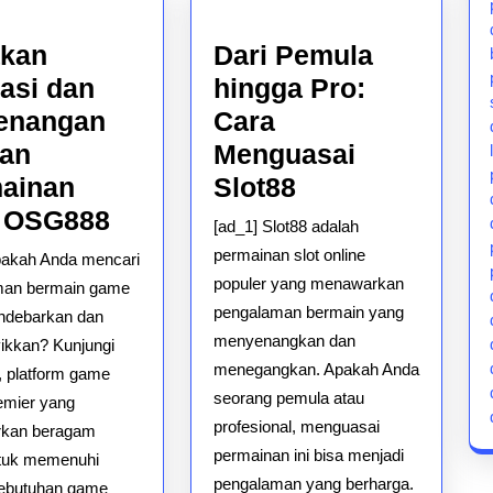
kan
Dari Pemula
asi dan
hingga Pro:
enangan
Cara
an
Menguasai
Dari
ainan
Slot88
Rasakan
Pemula
 OSG888
[ad_1] Slot88 adalah
Sensasi
hingga
permainan slot online
pakah Anda mencari
dan
Pro:
populer yang menawarkan
man bermain game
Kemenangan
pengalaman bermain yang
Cara
ndebarkan dan
menyenangkan dan
kkan? Kunjungi
dengan
Menguasai
menegangkan. Apakah Anda
 platform game
Permainan
Slot88
seorang pemula atau
remier yang
Seru
profesional, menguasai
kan beragam
OSG888
permainan ini bisa menjadi
tuk memenuhi
pengalaman yang berharga.
ebutuhan game