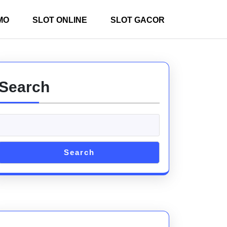
MO
SLOT ONLINE
SLOT GACOR
Search
Search