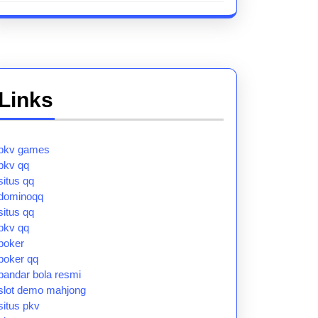
Links
pkv games
pkv qq
situs qq
dominoqq
situs qq
pkv qq
poker
poker qq
bandar bola resmi
slot demo mahjong
situs pkv