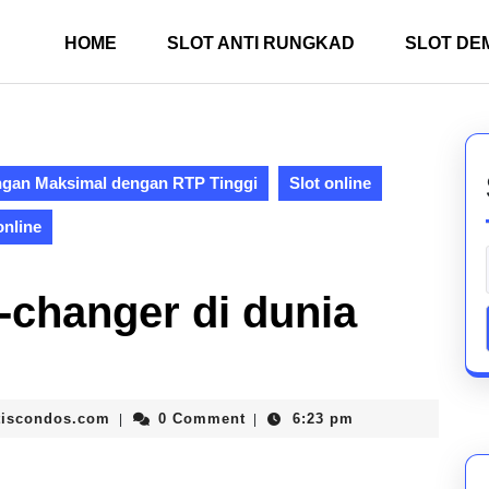
HOME
SLOT ANTI RUNGKAD
SLOT DE
ngan Maksimal dengan RTP Tinggi
Slot online
online
changer di dunia
admin@the-
tiscondos.com
0 Comment
6:23 pm
|
|
parcs-
clematiscondos.com