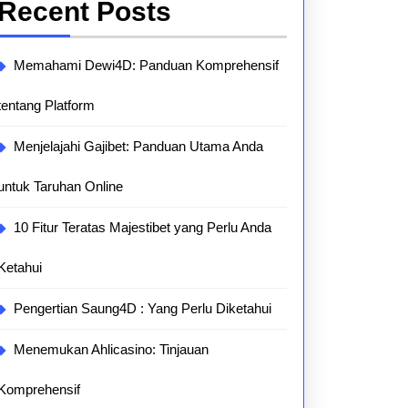
Recent Posts
Memahami Dewi4D: Panduan Komprehensif
tentang Platform
Menjelajahi Gajibet: Panduan Utama Anda
untuk Taruhan Online
10 Fitur Teratas Majestibet yang Perlu Anda
Ketahui
Pengertian Saung4D : Yang Perlu Diketahui
Menemukan Ahlicasino: Tinjauan
Komprehensif