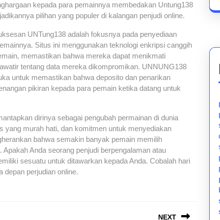
enghargaan kepada para pemainnya membedakan Untung138
adikannya pilihan yang populer di kalangan penjudi online.
kesuksesan UNTung138 adalah fokusnya pada penyediaan
mainnya. Situs ini menggunakan teknologi enkripsi canggih
 pemain, memastikan bahwa mereka dapat menikmati
hawatir tentang data mereka dikompromikan. UNNUNG138
uka untuk memastikan bahwa deposito dan penarikan
nangan pikiran kepada para pemain ketika datang untuk
antapkan dirinya sebagai pengubah permainan di dunia
nus yang murah hati, dan komitmen untuk menyediakan
gherankan bahwa semakin banyak pemain memilih
. Apakah Anda seorang penjudi berpengalaman atau
miliki sesuatu untuk ditawarkan kepada Anda. Cobalah hari
 depan perjudian online.
NEXT