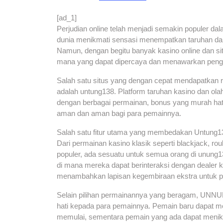
[ad_1]
Perjudian online telah menjadi semakin populer dal
dunia menikmati sensasi menempatkan taruhan da
Namun, dengan begitu banyak kasino online dan situ
mana yang dapat dipercaya dan menawarkan peng
Salah satu situs yang dengan cepat mendapatkan re
adalah untung138. Platform taruhan kasino dan olahr
dengan berbagai permainan, bonus yang murah ha
aman dan aman bagi para pemainnya.
Salah satu fitur utama yang membedakan Untung138 
Dari permainan kasino klasik seperti blackjack, rou
populer, ada sesuatu untuk semua orang di unung1
di mana mereka dapat berinteraksi dengan dealer k
menambahkan lapisan kegembiraan ekstra untuk 
Selain pilihan permainannya yang beragam, UNN
hati kepada para pemainnya. Pemain baru dapat 
memulai, sementara pemain yang ada dapat menikm