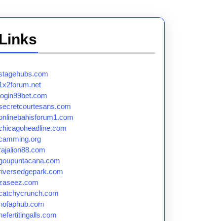
88
Links
stagehubs.com
1x2forum.net
login99bet.com
secretcourtesans.com
onlinebahisforum1.com
chicagoheadline.com
camming.org
rajalion88.com
goupuntacana.com
riversedgepark.com
zaseez.com
catchycrunch.com
nofaphub.com
nefertitingalls.com