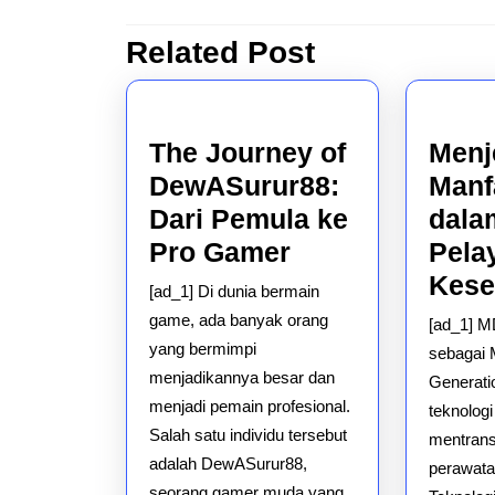
navigation
Related Post
Previous
post:
The Journey of
Menj
DewASurur88:
Manf
Dari Pemula ke
dala
The
Pro Gamer
Pela
Journey
Kese
[ad_1] Di dunia bermain
of
game, ada banyak orang
[ad_1] M
DewASurur88:
yang bermimpi
sebagai 
menjadikannya besar dan
Dari
Generati
menjadi pemain profesional.
Pemula
teknologi
Salah satu individu tersebut
mentrans
ke
adalah DewASurur88,
perawata
Pro
seorang gamer muda yang