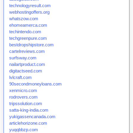
technologyresult.com
webhostingoffers.org
whatszow.com
ehomeamerca.com
techintendo.com
techgreenpure.com
bestdropshipstore.com
cartelreviews.com
surfsway.com
nailartproduct.com
digitactseed.com
lvlcraft.com
90secondmoneyloans.com
xenmicro.com
rodrovers.com
tripssolution.com
satta-king-india.com
yukigassencanada.com
articlehorizone.com
yuqqbbzp.com