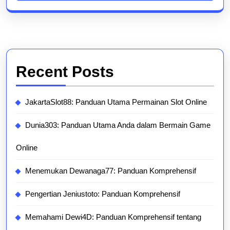
Recent Posts
JakartaSlot88: Panduan Utama Permainan Slot Online
Dunia303: Panduan Utama Anda dalam Bermain Game
Online
Menemukan Dewanaga77: Panduan Komprehensif
Pengertian Jeniustoto: Panduan Komprehensif
Memahami Dewi4D: Panduan Komprehensif tentang