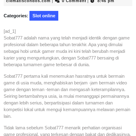
4,
admin@the-
clematiscondos.com
0 Comment
8:46 pm
|
|
2025
parcs-
clematiscondos.com
Categories:
Slot online
[ad_1]
Sobat777 adalah nama yang telah menjadi identik dengan game
profesional dalam beberapa tahun terakhir. Apa yang dimulai
sebagai hobi untuk gamer muda ini kini telah berubah menjadi
karier yang menguntungkan, dengan Sobat777 bersaing di
beberapa turnamen game terbesar di dunia.
Sobat777 pertama kali menemukan hasratnya untuk bermain
game di usia muda, menghabiskan berjam -jam bermain video
game dengan teman -teman dan mengasah keterampilannya.
Seiring bertambahnya usia, ia mulai menanggapi permainannya
dengan lebih serius, berpartisipasi dalam turnamen dan
kompetisi lokal untuk menguji kemampuannya melawan pemain
lain.
Tidak lama sebelum Sobat777 menarik perhatian organisasi
game profesional, yang terkesan dengan bakat dan dedikasinya.