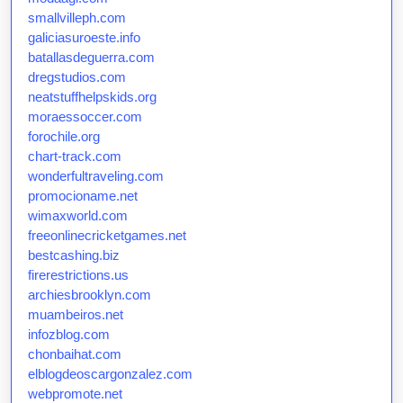
smallvilleph.com
galiciasuroeste.info
batallasdeguerra.com
dregstudios.com
neatstuffhelpskids.org
moraessoccer.com
forochile.org
chart-track.com
wonderfultraveling.com
promocioname.net
wimaxworld.com
freeonlinecricketgames.net
bestcashing.biz
firerestrictions.us
archiesbrooklyn.com
muambeiros.net
infozblog.com
chonbaihat.com
elblogdeoscargonzalez.com
webpromote.net