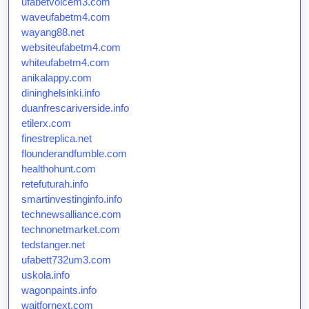
ufabetvoicem3.com
waveufabetm4.com
wayang88.net
websiteufabetm4.com
whiteufabetm4.com
anikalappy.com
dininghelsinki.info
duanfrescariverside.info
etilerx.com
finestreplica.net
flounderandfumble.com
healthohunt.com
retefuturah.info
smartinvestinginfo.info
technewsalliance.com
technonetmarket.com
tedstanger.net
ufabett732um3.com
uskola.info
wagonpaints.info
waitfornext.com